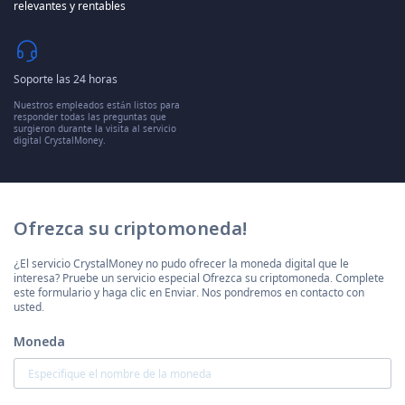
relevantes y rentables
Soporte las 24 horas
Nuestros empleados están listos para
responder todas las preguntas que
surgieron durante la visita al servicio
digital CrystalMoney.
Ofrezca su criptomoneda!
¿El servicio CrystalMoney no pudo ofrecer la moneda digital que le
interesa? Pruebe un servicio especial Ofrezca su criptomoneda. Complete
este formulario y haga clic en Enviar. Nos pondremos en contacto con
usted.
Moneda