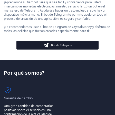
¡Apreciamos su tiempo! Para que sea fácil y conveniente para usted
intercambiar monedas electrónicas, nuestro servicio lanzó un bot en el
mensajero de Telegram. Ayudará a hacer un trato incluso si solo hay un
dispositivo móvil a mano. El bot de Telegram te permite acelerar todo el
proceso de creación de una aplicación, es seguro y confiable.
¡Te recomendamos usar el bot de Telegram de CrystalMoney y disfruta de
todas las delicias que fueron creadas especialmente para ti!
Bot de Telegram
Por qué somos?
Garantía de Cambio
Una gran cantidad de comentarios
positivos sobre el servicio es una
confirmación de la alta calidad de