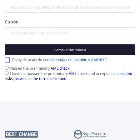
Cupón
Continuar intercambio
Estoy de acuerdo con
las reglas del cambio
y
AML/KYC
Passed the preliminary
AML check
I have not passed the preliminary
AML check
and accept all
associated
risks, as well as the terms of refund