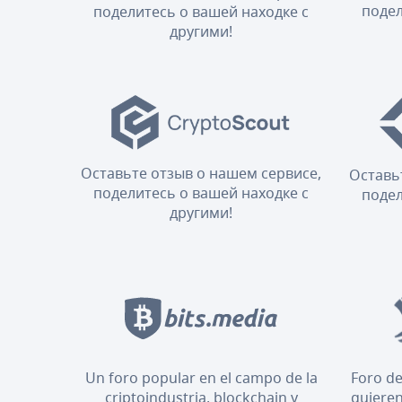
подел
поделитесь о вашей находке с
другими!
Оставьте отзыв о нашем сервисе,
Оставь
поделитесь о вашей находке с
подел
другими!
Un foro popular en el campo de la
Foro de
criptoindustria, blockchain y
quieren