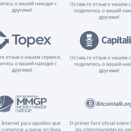
итесь о вашей находке с
Оставьте отзыв о нашем с
другими!
поделитесь о вашей нах
другими!
те отзыв о нашем сервисе,
Оставьте отзыв о нашем с
итесь о вашей находке с
поделитесь о вашей нах
другими!
другими!
 Internet para aquellos que
El primer foro oficial sobre 
 comenzar a ganar en línea
las criptomonedas en ge