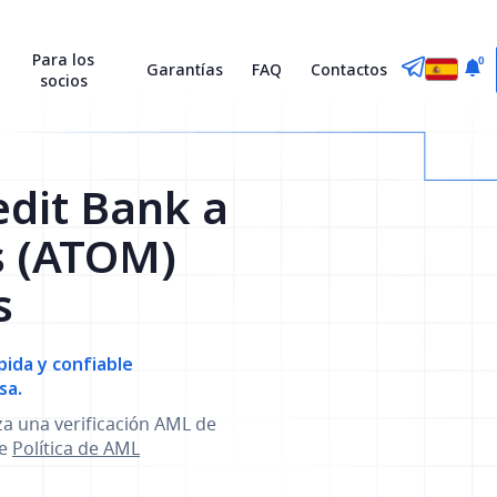
Para los
0
Garantías
FAQ
Contactos
socios
dit Bank a
s (ATOM)
s
ida y confiable
sa.
za una verificación AML de
se
Política de AML