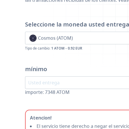
las transacciones recibidas de los clientes. Véa
Seleccione la moneda
usted entreg
Cosmos (ATOM)
Tipo de cambio:
1 ATOM - 0.92 EUR
mínimo
importe:
7348
ATOM
Atencíon!
El servicio tiene derecho a negar el servic