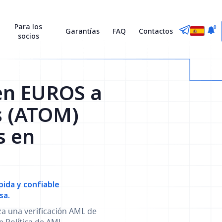
Para los
0
Garantías
FAQ
Contactos
socios
en EUROS a
s (ATOM)
s en
ida y confiable
sa.
za una verificación AML de