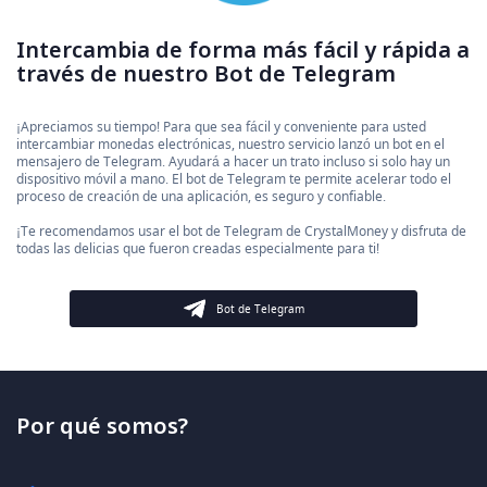
Intercambia de forma más fácil y rápida a
través de nuestro Bot de Telegram
¡Apreciamos su tiempo! Para que sea fácil y conveniente para usted
intercambiar monedas electrónicas, nuestro servicio lanzó un bot en el
mensajero de Telegram. Ayudará a hacer un trato incluso si solo hay un
dispositivo móvil a mano. El bot de Telegram te permite acelerar todo el
proceso de creación de una aplicación, es seguro y confiable.
¡Te recomendamos usar el bot de Telegram de CrystalMoney y disfruta de
todas las delicias que fueron creadas especialmente para ti!
Bot de Telegram
Por qué somos?