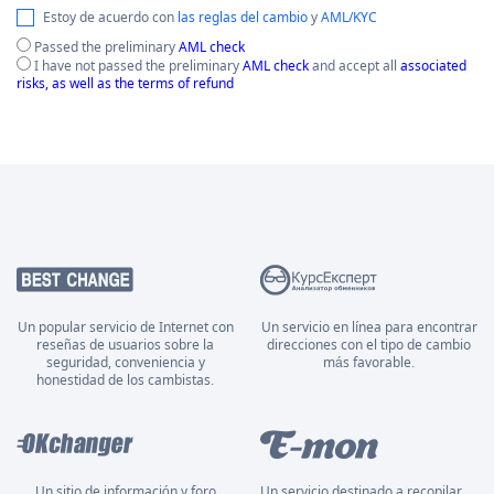
Estoy de acuerdo con
las reglas del cambio
y
AML/KYC
Passed the preliminary
AML check
I have not passed the preliminary
AML check
and accept all
associated
risks, as well as the terms of refund
Un popular servicio de Internet con
Un servicio en línea para encontrar
reseñas de usuarios sobre la
direcciones con el tipo de cambio
seguridad, conveniencia y
más favorable.
honestidad de los cambistas.
Un sitio de información y foro
Un servicio destinado a recopilar