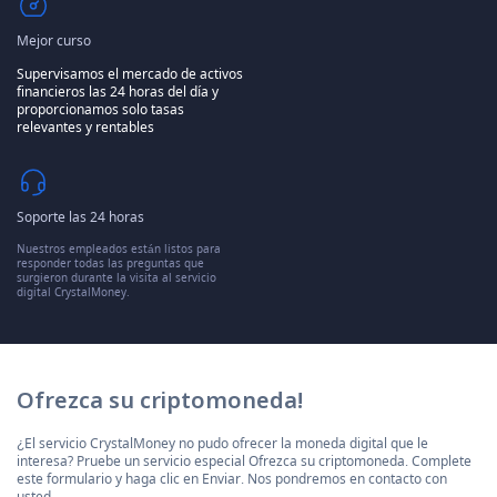
Mejor curso
Supervisamos el mercado de activos
financieros las 24 horas del día y
proporcionamos solo tasas
relevantes y rentables
Soporte las 24 horas
Nuestros empleados están listos para
responder todas las preguntas que
surgieron durante la visita al servicio
digital CrystalMoney.
Ofrezca su criptomoneda!
¿El servicio CrystalMoney no pudo ofrecer la moneda digital que le
interesa? Pruebe un servicio especial Ofrezca su criptomoneda. Complete
este formulario y haga clic en Enviar. Nos pondremos en contacto con
usted.