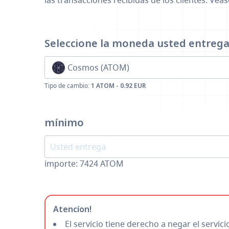
las transacciones recibidas de los clientes. Véa
Seleccione la moneda
usted entreg
Cosmos (ATOM)
Tipo de cambio:
1 ATOM - 0.92 EUR
mínimo
importe:
7424
ATOM
Atencíon!
El servicio tiene derecho a negar el servic