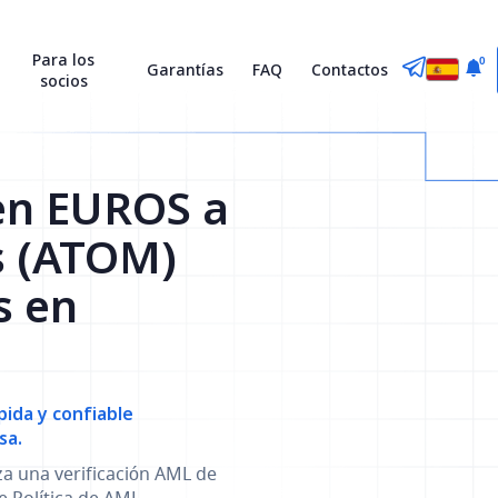
Para los
0
Garantías
FAQ
Contactos
socios
en EUROS a
s (ATOM)
s en
ida y confiable
sa.
za una verificación AML de