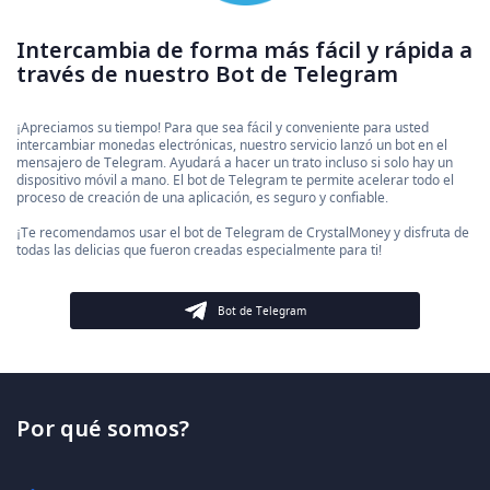
Intercambia de forma más fácil y rápida a
través de nuestro Bot de Telegram
¡Apreciamos su tiempo! Para que sea fácil y conveniente para usted
intercambiar monedas electrónicas, nuestro servicio lanzó un bot en el
mensajero de Telegram. Ayudará a hacer un trato incluso si solo hay un
dispositivo móvil a mano. El bot de Telegram te permite acelerar todo el
proceso de creación de una aplicación, es seguro y confiable.
¡Te recomendamos usar el bot de Telegram de CrystalMoney y disfruta de
todas las delicias que fueron creadas especialmente para ti!
Bot de Telegram
Por qué somos?