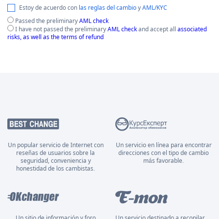
Estoy de acuerdo con
las reglas del cambio
y
AML/KYC
Passed the preliminary
AML check
I have not passed the preliminary
AML check
and accept all
associated
risks, as well as the terms of refund
Un popular servicio de Internet con
Un servicio en línea para encontrar
reseñas de usuarios sobre la
direcciones con el tipo de cambio
seguridad, conveniencia y
más favorable.
honestidad de los cambistas.
Un sitio de información y foro
Un servicio destinado a recopilar