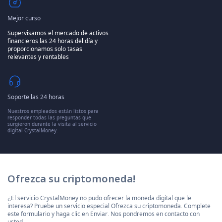
Mejor curso
Supervisamos el mercado de activos
financieros las 24 horas del día y
proporcionamos solo tasas
relevantes y rentables
Soporte las 24 horas
Nuestros empleados están listos para
responder todas las preguntas que
surgieron durante la visita al servicio
digital CrystalMoney.
Ofrezca su criptomoneda!
¿El servicio CrystalMoney no pudo ofrecer la moneda digital que le
interesa? Pruebe un servicio especial Ofrezca su criptomoneda. Complete
este formulario y haga clic en Enviar. Nos pondremos en contacto con
usted.