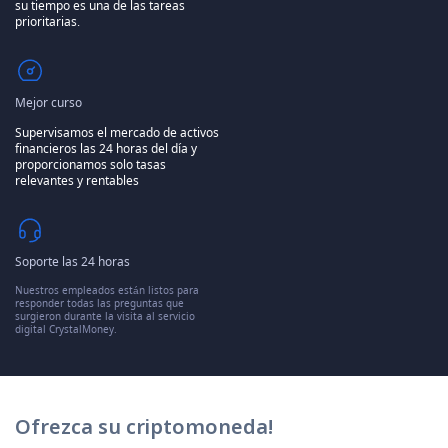
su tiempo es una de las tareas
prioritarias.
Mejor curso
Supervisamos el mercado de activos
financieros las 24 horas del día y
proporcionamos solo tasas
relevantes y rentables
Soporte las 24 horas
Nuestros empleados están listos para
responder todas las preguntas que
surgieron durante la visita al servicio
digital CrystalMoney.
Ofrezca su criptomoneda!