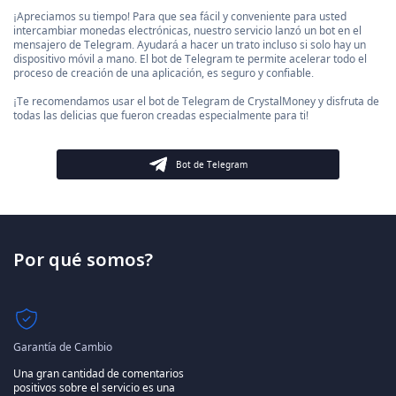
¡Apreciamos su tiempo! Para que sea fácil y conveniente para usted
intercambiar monedas electrónicas, nuestro servicio lanzó un bot en el
mensajero de Telegram. Ayudará a hacer un trato incluso si solo hay un
dispositivo móvil a mano. El bot de Telegram te permite acelerar todo el
proceso de creación de una aplicación, es seguro y confiable.
¡Te recomendamos usar el bot de Telegram de CrystalMoney y disfruta de
todas las delicias que fueron creadas especialmente para ti!
Bot de Telegram
Por qué somos?
Garantía de Cambio
Una gran cantidad de comentarios
positivos sobre el servicio es una