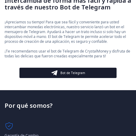
Intercambia de forma más fácil y rápida a
través de nuestro Bot de Telegram
¡Apreciamos su tiempo! Para que sea fácil y conveniente para usted
intercambiar monedas electrónicas, nuestro servicio lanzó un bot en el
mensajero de Telegram. Ayudará a hacer un trato incluso si solo hay un
dispositivo móvil a mano. El bot de Telegram te permite acelerar todo el
proceso de creación de una aplicación, es seguro y confiable.
¡Te recomendamos usar el bot de Telegram de CrystalMoney y disfruta de
todas las delicias que fueron creadas especialmente para ti!
Bot de Telegram
Por qué somos?
Garantía de Cambio