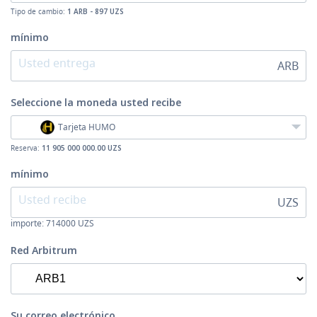
Tipo de cambio:
1 ARB - 897 UZS
mínimo
ARB
Seleccione la moneda
usted recibe
Tarjeta HUMO
Reserva:
11 905 000 000.00 UZS
mínimo
UZS
importe:
714000
UZS
Red Arbitrum
Su correo electrónico