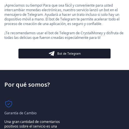
¡Apreciamos su tiempo! Para que sea fácil y conveniente para usted
intercambiar monedas electrónicas, nuestro servicio lanzó un bot en el
mensajero de Telegram. Ayudará a hacer un trato incluso si solo hay un
dispositivo móvil a mano. El bot de Telegram te permite acelerar todo el
proceso de creación de una aplicación, es seguro y confiable.
¡Te recomendamos usar el bot de Telegram de CrystalMoney y disfruta de
todas las delicias que fueron creadas especialmente para ti!
Bot de Telegram
Por qué somos?
Garantía de Cambio
Una gran cantidad de comentarios
positivos sobre el servicio es una