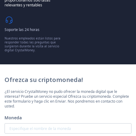
proporcionamos solo tasas
relevantes y rentables
Soporte las 24 horas
Nuestros empleados están listos para
responder todas las preguntas que
surgieron durante la visita al servicio
digital CrystalMoney.
Ofrezca su criptomoneda!
¿El servicio CrystalMoney no pudo ofrecer la moneda digital que le
interesa? Pruebe un servicio especial Ofrezca su criptomoneda. Complete
este formulario y haga clic en Enviar. Nos pondremos en contacto con
usted.
Moneda