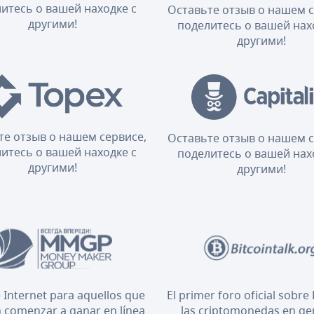
итесь о вашей находке с
Оставьте отзыв о нашем с
другими!
поделитесь о вашей нах
другими!
те отзыв о нашем сервисе,
Оставьте отзыв о нашем с
итесь о вашей находке с
поделитесь о вашей нах
другими!
другими!
 Internet para aquellos que
El primer foro oficial sobre 
 comenzar a ganar en línea
las criptomonedas en ge