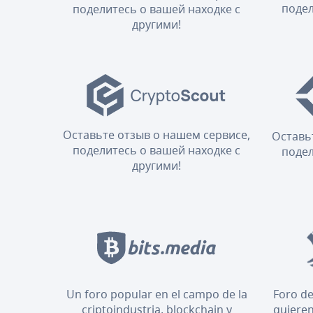
подел
поделитесь о вашей находке с
другими!
Оставьте отзыв о нашем сервисе,
Оставь
поделитесь о вашей находке с
подел
другими!
Un foro popular en el campo de la
Foro de
criptoindustria, blockchain y
quieren