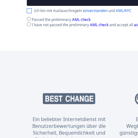
Ich bin mit Austauschregeln
einverstanden
und
AML/KYC
Passed the preliminary
AML check
I have not passed the preliminary
AML check
and accept all
as
Ein beliebter Internetdienst mit
Benutzerbewertungen über die
Wegb
Sicherheit, Bequemlichkeit und
günstig