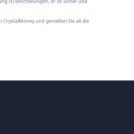
g zu beschleunigen, er ist sicher und
CrystalMoney und genießen Sie all die