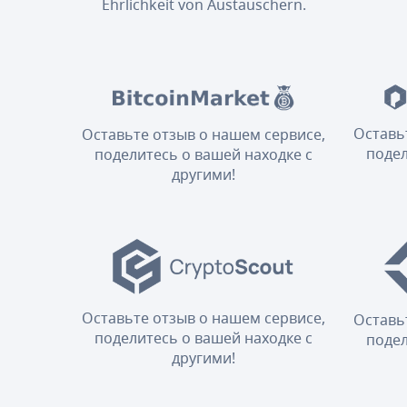
Ehrlichkeit von Austauschern.
Оставь
Оставьте отзыв о нашем сервисе,
подел
поделитесь о вашей находке с
другими!
Оставьте отзыв о нашем сервисе,
Оставь
поделитесь о вашей находке с
подел
другими!