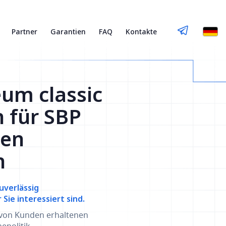
Partner
Garantien
FAQ
Kontakte
eum classic
h für SBP
gen
n
uverlässig
ie interessiert sind.
 von Kunden erhaltenen