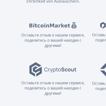
Ehrlichkeit von Austauschern.
Оставь
Оставьте отзыв о нашем сервисе,
подел
поделитесь о вашей находке с
другими!
Оставьте отзыв о нашем сервисе,
Оставь
поделитесь о вашей находке с
подел
другими!