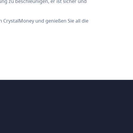
g zu beschleunigen, er ist sicher und
CrystalMoney und genießen Sie all die