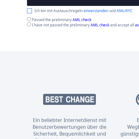
Ich bin mit Austauschregeln
einverstanden
und
AML/KYC
Passed the preliminary
AML check
I have not passed the preliminary
AML check
and accept all
as
Ein beliebter Internetdienst mit
Benutzerbewertungen über die
Wegb
Sicherheit, Bequemlichkeit und
günstig