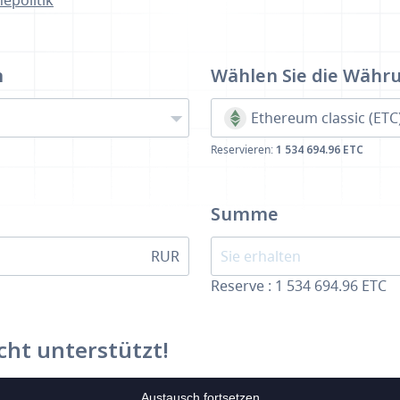
epolitik
n
Wählen Sie die Währ
Ethereum classic (ETC
Reservieren:
1 534 694.96 ETC
Summe
RUR
Reserve : 1 534 694.96 ETC
cht unterstützt!
Austausch fortsetzen