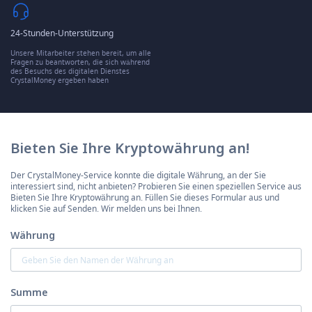
24-Stunden-Unterstützung
Unsere Mitarbeiter stehen bereit, um alle
Fragen zu beantworten, die sich während
des Besuchs des digitalen Dienstes
CrystalMoney ergeben haben
Bieten Sie Ihre Kryptowährung an!
Der CrystalMoney-Service konnte die digitale Währung, an der Sie
interessiert sind, nicht anbieten? Probieren Sie einen speziellen Service aus
Bieten Sie Ihre Kryptowährung an. Füllen Sie dieses Formular aus und
klicken Sie auf Senden. Wir melden uns bei Ihnen.
Währung
Summe