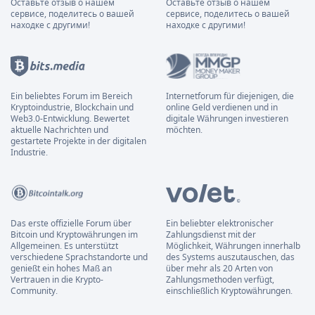
Оставьте отзыв о нашем
Оставьте отзыв о нашем
сервисе, поделитесь о вашей
сервисе, поделитесь о вашей
находке с другими!
находке с другими!
Ein beliebtes Forum im Bereich
Internetforum für diejenigen, die
Kryptoindustrie, Blockchain und
online Geld verdienen und in
Web3.0-Entwicklung. Bewertet
digitale Währungen investieren
aktuelle Nachrichten und
möchten.
gestartete Projekte in der digitalen
Industrie.
Das erste offizielle Forum über
Ein beliebter elektronischer
Bitcoin und Kryptowährungen im
Zahlungsdienst mit der
Allgemeinen. Es unterstützt
Möglichkeit, Währungen innerhalb
verschiedene Sprachstandorte und
des Systems auszutauschen, das
genießt ein hohes Maß an
über mehr als 20 Arten von
Vertrauen in die Krypto-
Zahlungsmethoden verfügt,
Community.
einschließlich Kryptowährungen.