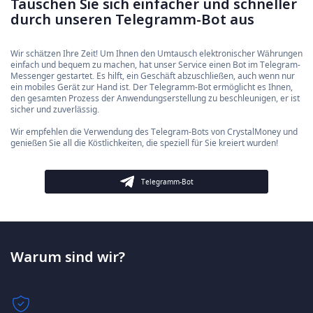
Tauschen Sie sich einfacher und schneller
durch unseren Telegramm-Bot aus
Wir schätzen Ihre Zeit! Um Ihnen den Umtausch elektronischer Währungen
einfach und bequem zu machen, hat unser Service einen Bot im Telegram-
Messenger gestartet. Es hilft, ein Geschäft abzuschließen, auch wenn nur
ein mobiles Gerät zur Hand ist. Der Telegramm-Bot ermöglicht es Ihnen,
den gesamten Prozess der Anwendungserstellung zu beschleunigen, er ist
sicher und zuverlässig.
Wir empfehlen die Verwendung des Telegram-Bots von CrystalMoney und
genießen Sie all die Köstlichkeiten, die speziell für Sie kreiert wurden!
Telegramm-Bot
Warum sind wir?