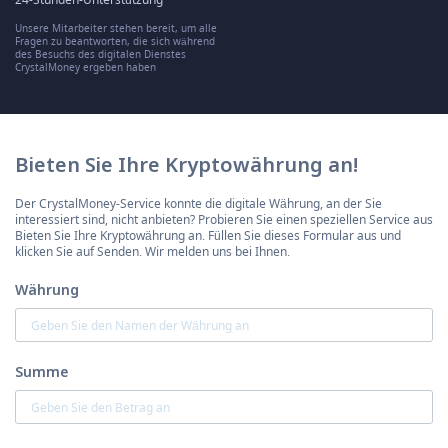
Unsere Mitarbeiter stehen bereit, um alle
Fragen zu beantworten, die sich während
des Besuchs des digitalen Dienstes
CrystalMoney ergeben haben
Bieten Sie Ihre Kryptowährung an!
Der CrystalMoney-Service konnte die digitale Währung, an der Sie
interessiert sind, nicht anbieten? Probieren Sie einen speziellen Service aus
Bieten Sie Ihre Kryptowährung an. Füllen Sie dieses Formular aus und
klicken Sie auf Senden. Wir melden uns bei Ihnen.
Währung
Summe