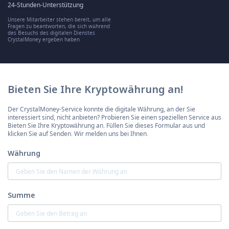
24-Stunden-Unterstützung
Unsere Mitarbeiter stehen bereit, um alle
Fragen zu beantworten, die sich während
des Besuchs des digitalen Dienstes
CrystalMoney ergeben haben
Bieten Sie Ihre Kryptowährung an!
Der CrystalMoney-Service konnte die digitale Währung, an der Sie
interessiert sind, nicht anbieten? Probieren Sie einen speziellen Service aus
Bieten Sie Ihre Kryptowährung an. Füllen Sie dieses Formular aus und
klicken Sie auf Senden. Wir melden uns bei Ihnen.
Währung
Summe