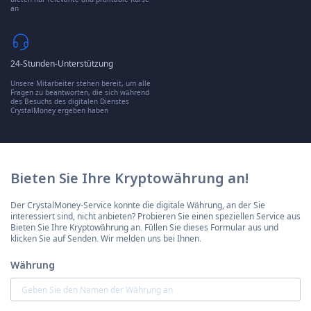
an
24-Stunden-Unterstützung
Unsere Mitarbeiter stehen bereit, um alle
Fragen zu beantworten, die sich während
des Besuchs des digitalen Dienstes
CrystalMoney ergeben haben
Bieten Sie Ihre Kryptowährung an!
Der CrystalMoney-Service konnte die digitale Währung, an der Sie
interessiert sind, nicht anbieten? Probieren Sie einen speziellen Service aus
Bieten Sie Ihre Kryptowährung an. Füllen Sie dieses Formular aus und
klicken Sie auf Senden. Wir melden uns bei Ihnen.
Währung