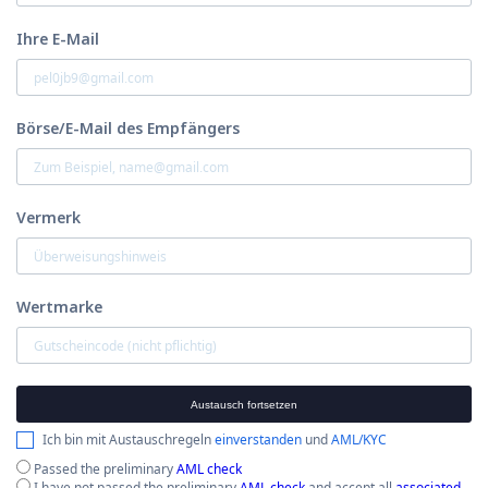
Ihre E-Mail
Börse/E-Mail des Empfängers
Vermerk
Wertmarke
Austausch fortsetzen
Ich bin mit Austauschregeln
einverstanden
und
AML/KYC
Passed the preliminary
AML check
I have not passed the preliminary
AML check
and accept all
associated