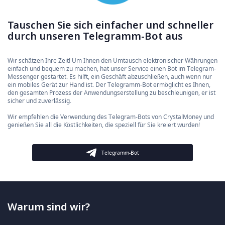
Tauschen Sie sich einfacher und schneller
durch unseren Telegramm-Bot aus
Wir schätzen Ihre Zeit! Um Ihnen den Umtausch elektronischer Währungen
einfach und bequem zu machen, hat unser Service einen Bot im Telegram-
Messenger gestartet. Es hilft, ein Geschäft abzuschließen, auch wenn nur
ein mobiles Gerät zur Hand ist. Der Telegramm-Bot ermöglicht es Ihnen,
den gesamten Prozess der Anwendungserstellung zu beschleunigen, er ist
sicher und zuverlässig.
Wir empfehlen die Verwendung des Telegram-Bots von CrystalMoney und
genießen Sie all die Köstlichkeiten, die speziell für Sie kreiert wurden!
Telegramm-Bot
Warum sind wir?