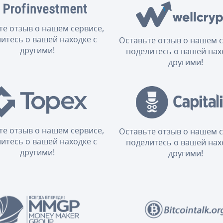
те отзыв о нашем сервисе,
итесь о вашей находке с
Оставьте отзыв о нашем с
другими!
поделитесь о вашей нах
другими!
те отзыв о нашем сервисе,
Оставьте отзыв о нашем с
итесь о вашей находке с
поделитесь о вашей нах
другими!
другими!