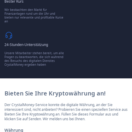
Bester Kurs
Wir beobachten den Markt für
Finanzanlagen rund um die Uhr und
bieten nur relevante und profitable Kurse
an
24-Stunden-Unterstützung
Unsere Mitarbeiter stehen bereit, um alle
Fragen zu beantworten, die sich während
des Besuchs des digitalen Dienstes
CrystalMoney ergeben haben
Bieten Sie Ihre Kryptowährung an!
Der CrystalMoney-Service konnte die digitale Währung, an der Sie
interessiert sind, nicht anbieten? Probieren Sie einen speziellen Service aus
Bieten Sie Ihre Kryptowährung an. Füllen Sie dieses Formular aus und
klicken Sie auf Senden. Wir melden uns bei Ihnen.
Währung