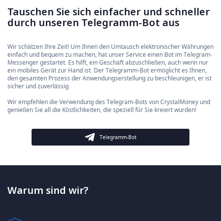
Tauschen Sie sich einfacher und schneller
durch unseren Telegramm-Bot aus
Wir schätzen Ihre Zeit! Um Ihnen den Umtausch elektronischer Währungen
einfach und bequem zu machen, hat unser Service einen Bot im Telegram-
Messenger gestartet. Es hilft, ein Geschäft abzuschließen, auch wenn nur
ein mobiles Gerät zur Hand ist. Der Telegramm-Bot ermöglicht es Ihnen,
den gesamten Prozess der Anwendungserstellung zu beschleunigen, er ist
sicher und zuverlässig.
Wir empfehlen die Verwendung des Telegram-Bots von CrystalMoney und
genießen Sie all die Köstlichkeiten, die speziell für Sie kreiert wurden!
Telegramm-Bot
Warum sind wir?