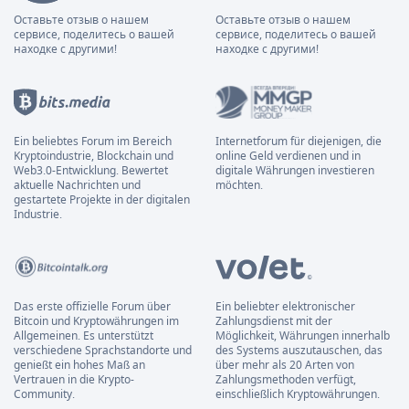
Оставьте отзыв о нашем
Оставьте отзыв о нашем
сервисе, поделитесь о вашей
сервисе, поделитесь о вашей
находке с другими!
находке с другими!
Ein beliebtes Forum im Bereich
Internetforum für diejenigen, die
Kryptoindustrie, Blockchain und
online Geld verdienen und in
Web3.0-Entwicklung. Bewertet
digitale Währungen investieren
aktuelle Nachrichten und
möchten.
gestartete Projekte in der digitalen
Industrie.
Das erste offizielle Forum über
Ein beliebter elektronischer
Bitcoin und Kryptowährungen im
Zahlungsdienst mit der
Allgemeinen. Es unterstützt
Möglichkeit, Währungen innerhalb
verschiedene Sprachstandorte und
des Systems auszutauschen, das
genießt ein hohes Maß an
über mehr als 20 Arten von
Vertrauen in die Krypto-
Zahlungsmethoden verfügt,
Community.
einschließlich Kryptowährungen.