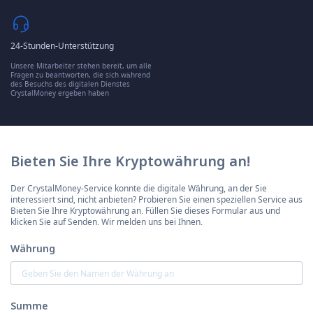
24-Stunden-Unterstützung
Unsere Mitarbeiter stehen bereit, um alle
Fragen zu beantworten, die sich während
des Besuchs des digitalen Dienstes
CrystalMoney ergeben haben
Bieten Sie Ihre Kryptowährung an!
Der CrystalMoney-Service konnte die digitale Währung, an der Sie
interessiert sind, nicht anbieten? Probieren Sie einen speziellen Service aus
Bieten Sie Ihre Kryptowährung an. Füllen Sie dieses Formular aus und
klicken Sie auf Senden. Wir melden uns bei Ihnen.
Währung
Summe