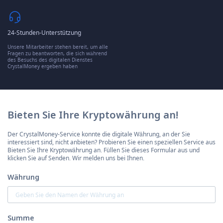
24-Stunden-Unterstützung
Unsere Mitarbeiter stehen bereit, um alle
Fragen zu beantworten, die sich während
des Besuchs des digitalen Dienstes
CrystalMoney ergeben haben
Bieten Sie Ihre Kryptowährung an!
Der CrystalMoney-Service konnte die digitale Währung, an der Sie
interessiert sind, nicht anbieten? Probieren Sie einen speziellen Service aus
Bieten Sie Ihre Kryptowährung an. Füllen Sie dieses Formular aus und
klicken Sie auf Senden. Wir melden uns bei Ihnen.
Währung
Summe