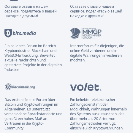
Оставьте отзыв о нашем
Оставьте отзыв о нашем
сервисе, поделитесь о вашей
сервисе, поделитесь о вашей
находке с другими!
находке с другими!
Ein beliebtes Forum im Bereich
Internetforum für diejenigen, die
Kryptoindustrie, Blockchain und
online Geld verdienen und in
Web3.0-Entwicklung. Bewertet
digitale Währungen investieren
aktuelle Nachrichten und
möchten.
gestartete Projekte in der digitalen
Industrie.
Das erste offizielle Forum über
Ein beliebter elektronischer
Bitcoin und Kryptowährungen im
Zahlungsdienst mit der
Allgemeinen. Es unterstützt
Möglichkeit, Währungen innerhalb
verschiedene Sprachstandorte und
des Systems auszutauschen, das
genießt ein hohes Maß an
über mehr als 20 Arten von
Vertrauen in die Krypto-
Zahlungsmethoden verfügt,
Community.
einschließlich Kryptowährungen.