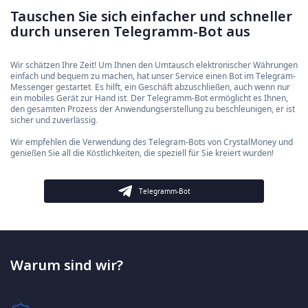
Tauschen Sie sich einfacher und schneller
durch unseren Telegramm-Bot aus
Wir schätzen Ihre Zeit! Um Ihnen den Umtausch elektronischer Währungen
einfach und bequem zu machen, hat unser Service einen Bot im Telegram-
Messenger gestartet. Es hilft, ein Geschäft abzuschließen, auch wenn nur
ein mobiles Gerät zur Hand ist. Der Telegramm-Bot ermöglicht es Ihnen,
den gesamten Prozess der Anwendungserstellung zu beschleunigen, er ist
sicher und zuverlässig.
Wir empfehlen die Verwendung des Telegram-Bots von CrystalMoney und
genießen Sie all die Köstlichkeiten, die speziell für Sie kreiert wurden!
Telegramm-Bot
Warum sind wir?