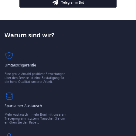
Telegramm-Bot
Warum sind wir?
Umtauschgarantie
Eine große Anzahl positiver Bewertungen
über den Service ist eine Bestätigung für
die hohe Qualität unserer Arbeit.
Sparsamer Austausch
Mehr Austausch – mehr Boni mit unserem
Treueprogrammsystem. Tauschen Sie um -
erhöhen Sie den Rabatt