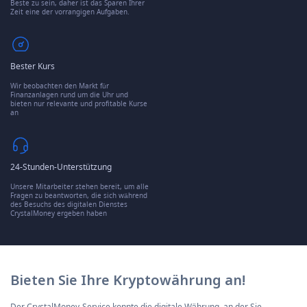
Beste zu sein, daher ist das Sparen Ihrer
Zeit eine der vorrangigen Aufgaben.
Bester Kurs
Wir beobachten den Markt für
Finanzanlagen rund um die Uhr und
bieten nur relevante und profitable Kurse
an
24-Stunden-Unterstützung
Unsere Mitarbeiter stehen bereit, um alle
Fragen zu beantworten, die sich während
des Besuchs des digitalen Dienstes
CrystalMoney ergeben haben
Bieten Sie Ihre Kryptowährung an!
Der CrystalMoney-Service konnte die digitale Währung, an der Sie