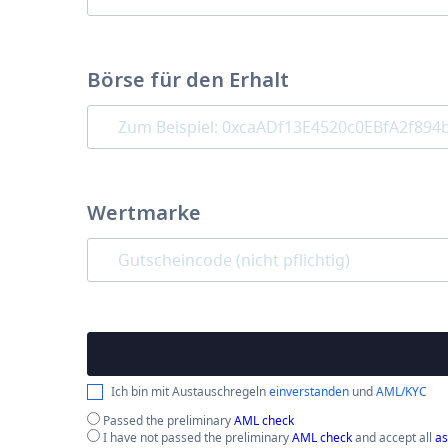
Börse für den Erhalt
Wertmarke
Ich bin mit Austauschregeln
einverstanden
und
AML/KYC
Passed the preliminary
AML check
I have not passed the preliminary
AML check
and accept all
as