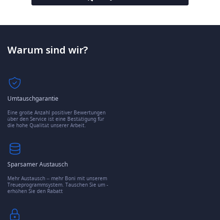
Warum sind wir?
Umtauschgarantie
Eine große Anzahl positiver Bewertungen
über den Service ist eine Bestätigung für
die hohe Qualität unserer Arbeit.
Sparsamer Austausch
Mehr Austausch – mehr Boni mit unserem
Treueprogrammsystem. Tauschen Sie um -
erhöhen Sie den Rabatt