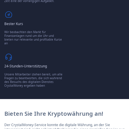
Zeit eine der vorrangigen Aufgaben.
Bester Kurs
Wir beobachten den Markt für
Finanzanlagen rund um die Uhr und
bieten nur relevante und profitable Kurse
an
24-Stunden-Unterstützung
Unsere Mitarbeiter stehen bereit, um alle
Fragen zu beantworten, die sich während
des Besuchs des digitalen Dienstes
CrystalMoney ergeben haben
Bieten Sie Ihre Kryptowährung an!
Der CrystalMoney-Service konnte die digitale Währung, an der Sie