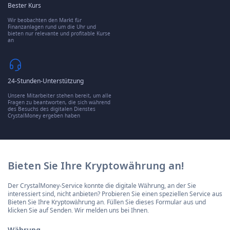
Bester Kurs
Wir beobachten den Markt für
Finanzanlagen rund um die Uhr und
bieten nur relevante und profitable Kurse
an
24-Stunden-Unterstützung
Unsere Mitarbeiter stehen bereit, um alle
Fragen zu beantworten, die sich während
des Besuchs des digitalen Dienstes
CrystalMoney ergeben haben
Bieten Sie Ihre Kryptowährung an!
Der CrystalMoney-Service konnte die digitale Währung, an der Sie
interessiert sind, nicht anbieten? Probieren Sie einen speziellen Service aus
Bieten Sie Ihre Kryptowährung an. Füllen Sie dieses Formular aus und
klicken Sie auf Senden. Wir melden uns bei Ihnen.
Währung