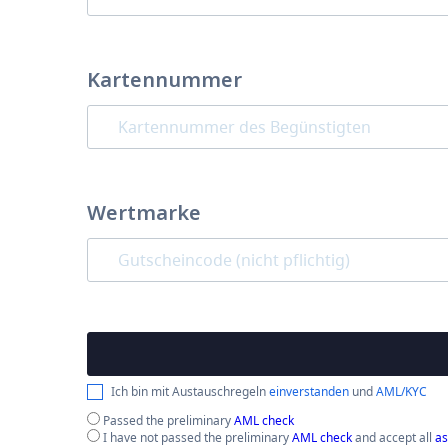
Kartennummer
Wertmarke
Ich bin mit Austauschregeln
einverstanden
und
AML/KYC
Passed the preliminary
AML check
I have not passed the preliminary
AML check
and accept all
as