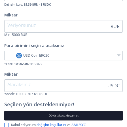
Değişim kuru:
85.39 RUR - 1 USDC
Miktar
RUR
Min:
5000
RUR
Para birimini seçin
alacaksınız
USD Coin ERC20
Yedek:
10 002 307.61 USDC
Miktar
USDC
Yedek: 10 002 307.61 USDC
Seçilen yön desteklenmiyor!
Döviz takasa devam et
Kabul ediyorum
değişim koşullarını
ve
AML/KYC