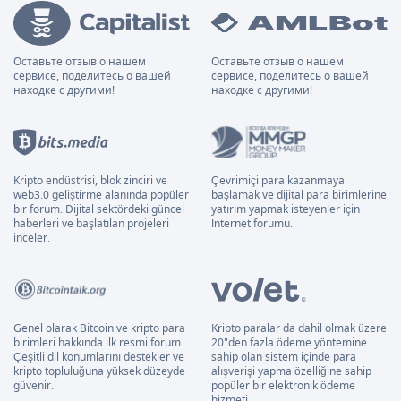
Оставьте отзыв о нашем
Оставьте отзыв о нашем
сервисе, поделитесь о вашей
сервисе, поделитесь о вашей
находке с другими!
находке с другими!
Kripto endüstrisi, blok zinciri ve
Çevrimiçi para kazanmaya
web3.0 geliştirme alanında popüler
başlamak ve dijital para birimlerine
bir forum. Dijital sektördeki güncel
yatırım yapmak isteyenler için
haberleri ve başlatılan projeleri
İnternet forumu.
inceler.
Genel olarak Bitcoin ve kripto para
Kripto paralar da dahil olmak üzere
birimleri hakkında ilk resmi forum.
20"den fazla ödeme yöntemine
Çeşitli dil konumlarını destekler ve
sahip olan sistem içinde para
kripto topluluğuna yüksek düzeyde
alışverişi yapma özelliğine sahip
güvenir.
popüler bir elektronik ödeme
hizmeti.