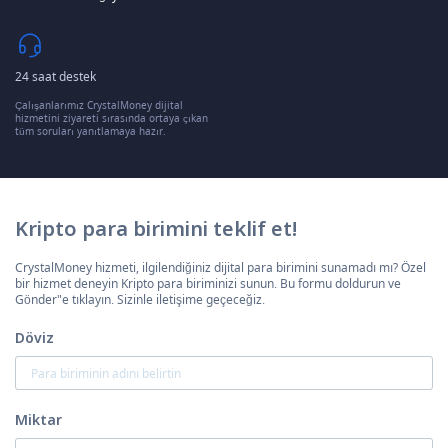
24 saat destek
Çalışanlarımız CrystalMoney dijital
hizmetini ziyareti sırasında ortaya çıkan
tüm soruları yanıtlamaya hazır.
Kripto para birimini teklif et!
CrystalMoney hizmeti, ilgilendiğiniz dijital para birimini sunamadı mı? Özel
bir hizmet deneyin Kripto para biriminizi sunun. Bu formu doldurun ve
Gönder"e tıklayın. Sizinle iletişime geçeceğiz.
Döviz
Miktar