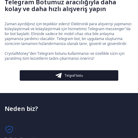
Telegram Botumuz aracılığıyla daha
kolay ve daha hızlı alışveriş yapın
Zaman ayırdığınız için teşekkür ederiz! Elektronik para alışverişi yapmanızı
kolaylaştırmak ve kolaylaştırmak için hizmetimiz Telegram messenger"da
bir bot başlattı. Elinizde sadece bir mobil cihaz olsa bile anlaşma
yapmanıza yardımcı olacaktır. Telegram bot, bir uygulama oluşturma
sürecinin tamamını hızlandırmanıza olanak tanır, güvenli ve güvenilirdir.
CrystalMoney"den Telegram botunu kullanmanızı ve özellikle sizin için
yaratılmış tüm lezzetlerin tadını çıkarmanızı öneririz!
Telgraf botu
Neden biz?