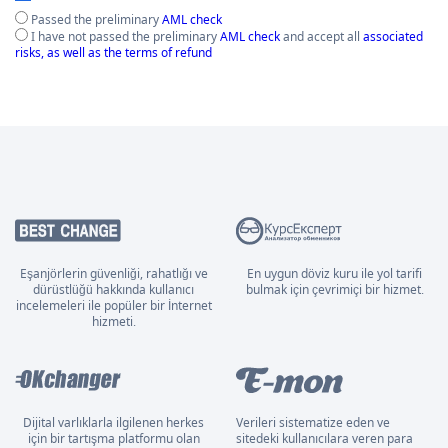
Passed the preliminary
AML check
I have not passed the preliminary
AML check
and accept all
associated
risks, as well as the terms of refund
Eşanjörlerin güvenliği, rahatlığı ve
En uygun döviz kuru ile yol tarifi
dürüstlüğü hakkında kullanıcı
bulmak için çevrimiçi bir hizmet.
incelemeleri ile popüler bir İnternet
hizmeti.
Dijital varlıklarla ilgilenen herkes
Verileri sistematize eden ve
için bir tartışma platformu olan
sitedeki kullanıcılara veren para