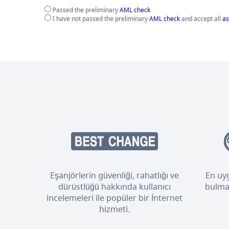
Passed the preliminary
AML check
I have not passed the preliminary
AML check
and accept all
as
Eşanjörlerin güvenliği, rahatlığı ve
En uyg
dürüstlüğü hakkında kullanıcı
bulmak
incelemeleri ile popüler bir İnternet
hizmeti.