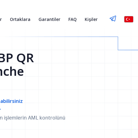
r
Ortaklara
Garantiler
FAQ
Kişiler
BP QR
nche
abilirsiniz
.
an işlemlerin AML kontrolünü