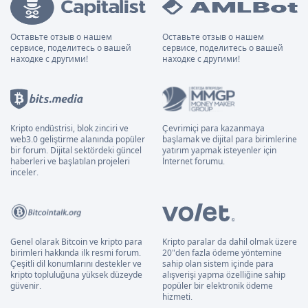
Оставьте отзыв о нашем
Оставьте отзыв о нашем
сервисе, поделитесь о вашей
сервисе, поделитесь о вашей
находке с другими!
находке с другими!
Kripto endüstrisi, blok zinciri ve
Çevrimiçi para kazanmaya
web3.0 geliştirme alanında popüler
başlamak ve dijital para birimlerine
bir forum. Dijital sektördeki güncel
yatırım yapmak isteyenler için
haberleri ve başlatılan projeleri
İnternet forumu.
inceler.
Genel olarak Bitcoin ve kripto para
Kripto paralar da dahil olmak üzere
birimleri hakkında ilk resmi forum.
20"den fazla ödeme yöntemine
Çeşitli dil konumlarını destekler ve
sahip olan sistem içinde para
kripto topluluğuna yüksek düzeyde
alışverişi yapma özelliğine sahip
güvenir.
popüler bir elektronik ödeme
hizmeti.