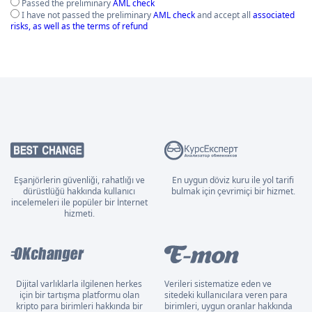
Passed the preliminary
AML check
I have not passed the preliminary
AML check
and accept all
associated
risks, as well as the terms of refund
Eşanjörlerin güvenliği, rahatlığı ve
En uygun döviz kuru ile yol tarifi
dürüstlüğü hakkında kullanıcı
bulmak için çevrimiçi bir hizmet.
incelemeleri ile popüler bir İnternet
hizmeti.
Dijital varlıklarla ilgilenen herkes
Verileri sistematize eden ve
için bir tartışma platformu olan
sitedeki kullanıcılara veren para
kripto para birimleri hakkında bir
birimleri, uygun oranlar hakkında