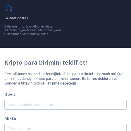
24 saat destek
Çalışanlarımız CrystalMoney dijital
hizmetini ziyareti sırasında ortaya çıkan
tüm soruları yanıtlamaya hazır.
Kripto para birimini teklif et!
CrystalMoney hizmeti, ilgilendiğiniz dijital para birimini sunamadı mı? Özel
bir hizmet deneyin Kripto para biriminizi sunun. Bu formu doldurun ve
Gönder"e tıklayın. Sizinle iletişime geçeceğiz.
Döviz
Miktar