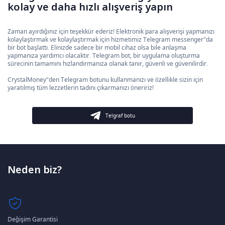
kolay ve daha hızlı alışveriş yapın
Zaman ayırdığınız için teşekkür ederiz! Elektronik para alışverişi yapmanızı
kolaylaştırmak ve kolaylaştırmak için hizmetimiz Telegram messenger"da
bir bot başlattı. Elinizde sadece bir mobil cihaz olsa bile anlaşma
yapmanıza yardımcı olacaktır. Telegram bot, bir uygulama oluşturma
sürecinin tamamını hızlandırmanıza olanak tanır, güvenli ve güvenilirdir.
CrystalMoney"den Telegram botunu kullanmanızı ve özellikle sizin için
yaratılmış tüm lezzetlerin tadını çıkarmanızı öneririz!
Telgraf botu
Neden biz?
Değişim Garantisi