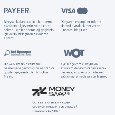
Bireysel kullanıcılar için bir ödeme
Dünyanın en popüler ödeme
cüzdanının işlevlerini ve e-ticaret
sistemi olarak hizmet veren
sektörü için bir ödeme ağ geçidinin
ulusötesi bir şirket.
işlevlerini birleştiren bir ödeme
sistemi.
Bir web sitesinin kalitesini
Ayrı bir çevrimiçi kaynakla
belirlemede çevrimiçi bir asistan ve
etkileşim deneyimini paylaşarak
gözden geçirenlerden biri olma
herkes için güvenli bir İnternet
fırsatı.
sağlamayı amaçlayan bir hizmet.
Оставьте отзыв о нашем
сервисе, поделитесь о вашей
находке с другими!