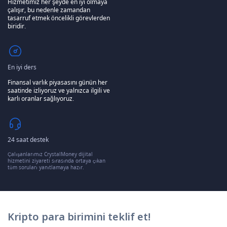
Hizmetimiz her şeyde en iyi olmaya
çalışır, bu nedenle zamandan
tasarruf etmek öncelikli görevlerden
biridir.
En iyi ders
Finansal varlık piyasasını günün her
saatinde izliyoruz ve yalnızca ilgili ve
karlı oranlar sağlıyoruz.
24 saat destek
Çalışanlarımız CrystalMoney dijital
hizmetini ziyareti sırasında ortaya çıkan
tüm soruları yanıtlamaya hazır.
Kripto para birimini teklif et!