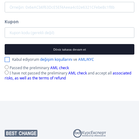
Kupon
Döviz takasa devam et
Kabul ediyorum
değişim koşullarını
ve
AML/KYC
Passed the preliminary
AML check
I have not passed the preliminary
AML check
and accept all
associated
risks, as well as the terms of refund