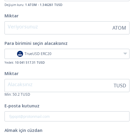
Değişim kuru:
1 ATOM - 1.346261 TUSD
Miktar
ATOM
Para birimini seçin
alacaksınız
TrueUSD ERC20
Yedek:
10 041 517.31 TUSD
Miktar
TUSD
Min:
50.2
TUSD
E-posta kutunuz
Almak için cüzdan