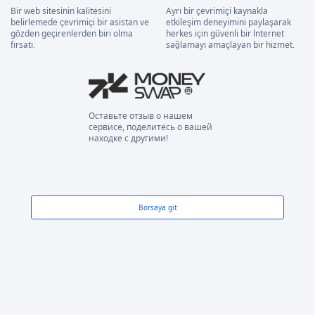
Bir web sitesinin kalitesini
Ayrı bir çevrimiçi kaynakla
belirlemede çevrimiçi bir asistan ve
etkileşim deneyimini paylaşarak
gözden geçirenlerden biri olma
herkes için güvenli bir İnternet
fırsatı.
sağlamayı amaçlayan bir hizmet.
Оставьте отзыв о нашем
сервисе, поделитесь о вашей
находке с другими!
Borsaya git