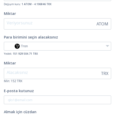
Değişim kuru:
1 ATOM - 4.106846 TRX
Miktar
ATOM
Para birimini seçin
alacaksınız
Tron
Yedek:
151 929 504.71 TRX
Miktar
TRX
Min:
152
TRX
E-posta kutunuz
Almak için cüzdan