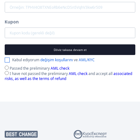
Kupon
Döviz takasa devam et
Kabul ediyorum
değişim koşullarını
ve
AML/KYC
Passed the preliminary
AML check
I have not passed the preliminary
AML check
and accept all
associated
risks, as well as the terms of refund