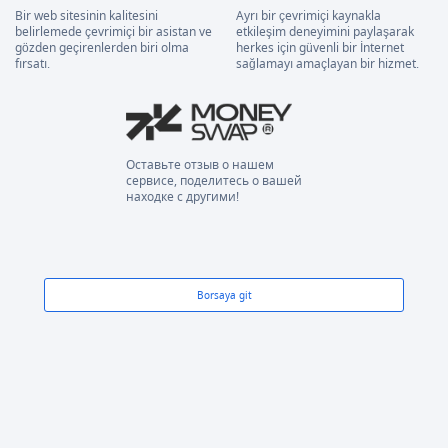
Bir web sitesinin kalitesini
Ayrı bir çevrimiçi kaynakla
belirlemede çevrimiçi bir asistan ve
etkileşim deneyimini paylaşarak
gözden geçirenlerden biri olma
herkes için güvenli bir İnternet
fırsatı.
sağlamayı amaçlayan bir hizmet.
Оставьте отзыв о нашем
сервисе, поделитесь о вашей
находке с другими!
Borsaya git