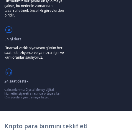
Hizmetimiz her şeyde en iyi olmaya
çalışır, bu nedenle zamandan
tasarruf etmek öncelikli görevlerden
biridir.
En iyi ders
Finansal varlık piyasasını günün her
saatinde izliyoruz ve yalnızca ilgili ve
karlı oranlar sağlıyoruz.
24 saat destek
Çalışanlarımız CrystalMoney dijital
hizmetini ziyareti sırasında ortaya çıkan
tüm soruları yanıtlamaya hazır.
Kripto para birimini teklif et!