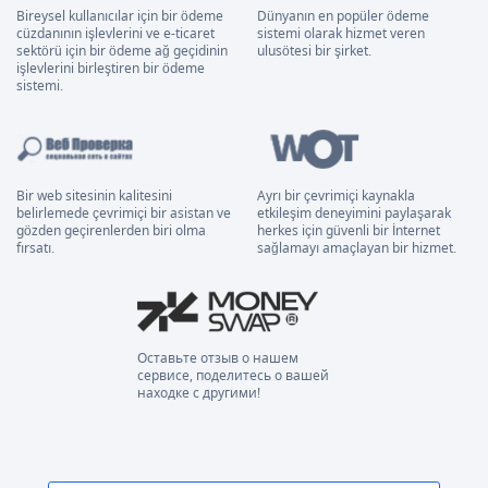
Bireysel kullanıcılar için bir ödeme
Dünyanın en popüler ödeme
cüzdanının işlevlerini ve e-ticaret
sistemi olarak hizmet veren
sektörü için bir ödeme ağ geçidinin
ulusötesi bir şirket.
işlevlerini birleştiren bir ödeme
sistemi.
Bir web sitesinin kalitesini
Ayrı bir çevrimiçi kaynakla
belirlemede çevrimiçi bir asistan ve
etkileşim deneyimini paylaşarak
gözden geçirenlerden biri olma
herkes için güvenli bir İnternet
fırsatı.
sağlamayı amaçlayan bir hizmet.
Оставьте отзыв о нашем
сервисе, поделитесь о вашей
находке с другими!