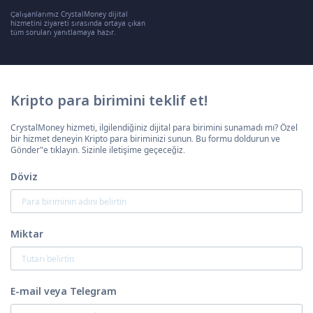
Çalışanlarımız CrystalMoney dijital
hizmetini ziyareti sırasında ortaya çıkan
tüm soruları yanıtlamaya hazır.
Kripto para birimini teklif et!
CrystalMoney hizmeti, ilgilendiğiniz dijital para birimini sunamadı mı? Özel
bir hizmet deneyin Kripto para biriminizi sunun. Bu formu doldurun ve
Gönder"e tıklayın. Sizinle iletişime geçeceğiz.
Döviz
Miktar
E-mail veya Telegram