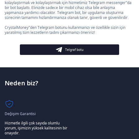
kolaylaştırmak ve kolaylaştırmak için hizmetimiz Telegram messenger"da
bir bot başlattı. Elinizde sadece bir mobil cihaz olsa bile anlaşma
yapmanıza yardımcı olacaktır. Telegram bot, bir uygulama oluşturma
sürecinin tamamını hızlandırmanıza olanak tanır, güvenli ve güvenilirdir.
CrystalMoney"den Telegram botunu kullanmanızı ve özellikle sizin için
yaratılmış tüm lezzetlerin tadını çıkarmanızı öneririz!
Telgraf botu
Neden biz?
Değişim Garantisi
Hizmetle ilgili çok sayıda olumlu
yorum, işimizin yüksek kalitesinin bir
onayıdır.