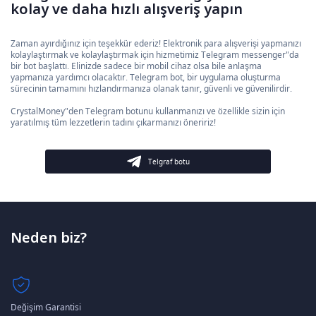
kolay ve daha hızlı alışveriş yapın
Zaman ayırdığınız için teşekkür ederiz! Elektronik para alışverişi yapmanızı
kolaylaştırmak ve kolaylaştırmak için hizmetimiz Telegram messenger"da
bir bot başlattı. Elinizde sadece bir mobil cihaz olsa bile anlaşma
yapmanıza yardımcı olacaktır. Telegram bot, bir uygulama oluşturma
sürecinin tamamını hızlandırmanıza olanak tanır, güvenli ve güvenilirdir.
CrystalMoney"den Telegram botunu kullanmanızı ve özellikle sizin için
yaratılmış tüm lezzetlerin tadını çıkarmanızı öneririz!
Telgraf botu
Neden biz?
Değişim Garantisi