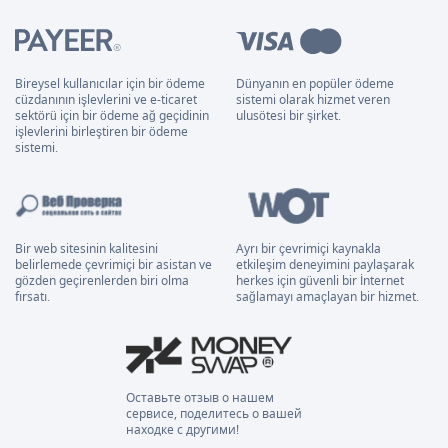
Bireysel kullanıcılar için bir ödeme
Dünyanın en popüler ödeme
cüzdanının işlevlerini ve e-ticaret
sistemi olarak hizmet veren
sektörü için bir ödeme ağ geçidinin
ulusötesi bir şirket.
işlevlerini birleştiren bir ödeme
sistemi.
Bir web sitesinin kalitesini
Ayrı bir çevrimiçi kaynakla
belirlemede çevrimiçi bir asistan ve
etkileşim deneyimini paylaşarak
gözden geçirenlerden biri olma
herkes için güvenli bir İnternet
fırsatı.
sağlamayı amaçlayan bir hizmet.
Оставьте отзыв о нашем
сервисе, поделитесь о вашей
находке с другими!