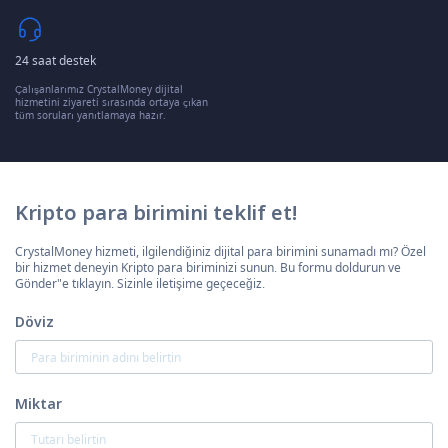
24 saat destek
Çalışanlarımız CrystalMoney dijital
hizmetini ziyareti sırasında ortaya çıkan
tüm soruları yanıtlamaya hazır.
Kripto para birimini teklif et!
CrystalMoney hizmeti, ilgilendiğiniz dijital para birimini sunamadı mı? Özel
bir hizmet deneyin Kripto para biriminizi sunun. Bu formu doldurun ve
Gönder"e tıklayın. Sizinle iletişime geçeceğiz.
Döviz
Miktar