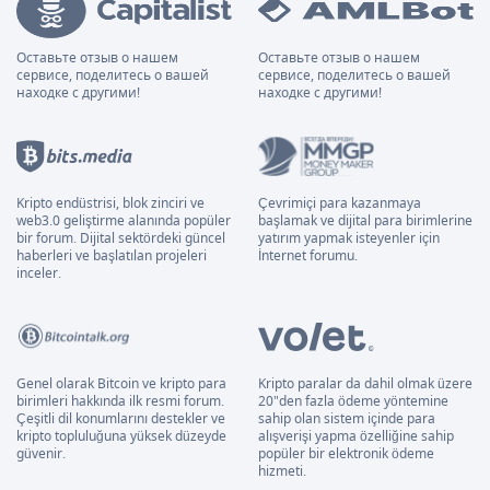
Оставьте отзыв о нашем
Оставьте отзыв о нашем
сервисе, поделитесь о вашей
сервисе, поделитесь о вашей
находке с другими!
находке с другими!
Kripto endüstrisi, blok zinciri ve
Çevrimiçi para kazanmaya
web3.0 geliştirme alanında popüler
başlamak ve dijital para birimlerine
bir forum. Dijital sektördeki güncel
yatırım yapmak isteyenler için
haberleri ve başlatılan projeleri
İnternet forumu.
inceler.
Genel olarak Bitcoin ve kripto para
Kripto paralar da dahil olmak üzere
birimleri hakkında ilk resmi forum.
20"den fazla ödeme yöntemine
Çeşitli dil konumlarını destekler ve
sahip olan sistem içinde para
kripto topluluğuna yüksek düzeyde
alışverişi yapma özelliğine sahip
güvenir.
popüler bir elektronik ödeme
hizmeti.