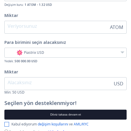
Değişim kuru:
1 ATOM - 1.32 USD
Miktar
ATOM
Para birimini seçin
alacaksınız
Piastrix USD
Yedek:
500 000.00 USD
Miktar
USD
Min:
50
USD
Seçilen yön desteklenmiyor!
Döviz takasa devam et
Kabul ediyorum
değişim koşullarını
ve
AML/KYC