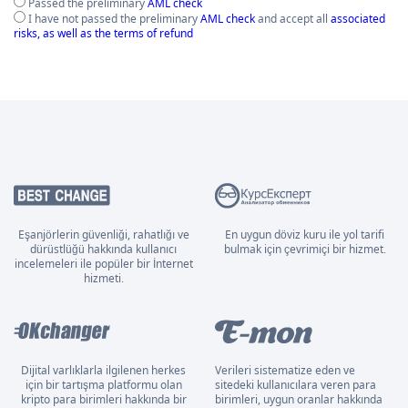
Passed the preliminary
AML check
I have not passed the preliminary
AML check
and accept all
associated
risks, as well as the terms of refund
Eşanjörlerin güvenliği, rahatlığı ve
En uygun döviz kuru ile yol tarifi
dürüstlüğü hakkında kullanıcı
bulmak için çevrimiçi bir hizmet.
incelemeleri ile popüler bir İnternet
hizmeti.
Dijital varlıklarla ilgilenen herkes
Verileri sistematize eden ve
için bir tartışma platformu olan
sitedeki kullanıcılara veren para
kripto para birimleri hakkında bir
birimleri, uygun oranlar hakkında