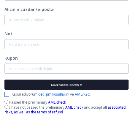
Alıcının cüzdan/e-posta
Not
Kupon
Döviz takasa devam et
Kabul ediyorum
değişim koşullarını
ve
AML/KYC
Passed the preliminary
AML check
I have not passed the preliminary
AML check
and accept all
associated
risks, as well as the terms of refund