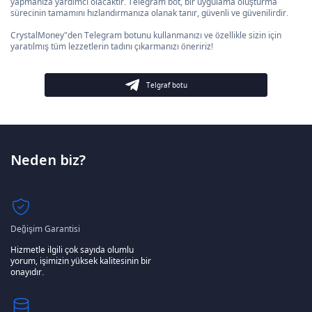
yapmanıza yardımcı olacaktır. Telegram bot, bir uygulama oluşturma
sürecinin tamamını hızlandırmanıza olanak tanır, güvenli ve güvenilirdir.
CrystalMoney"den Telegram botunu kullanmanızı ve özellikle sizin için
yaratılmış tüm lezzetlerin tadını çıkarmanızı öneririz!
Telgraf botu
Neden biz?
Değişim Garantisi
Hizmetle ilgili çok sayıda olumlu
yorum, işimizin yüksek kalitesinin bir
onayıdır.