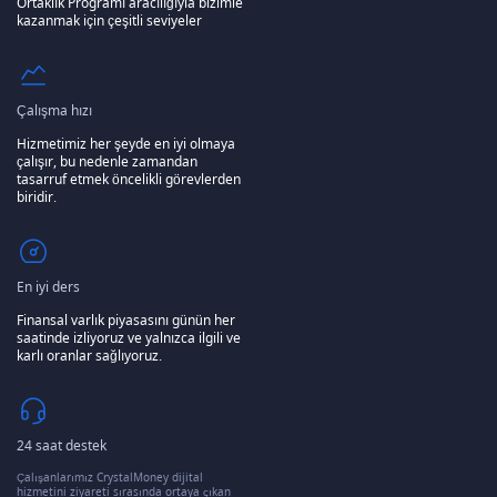
Ortaklık Programı aracılığıyla bizimle
kazanmak için çeşitli seviyeler
Çalışma hızı
Hizmetimiz her şeyde en iyi olmaya
çalışır, bu nedenle zamandan
tasarruf etmek öncelikli görevlerden
biridir.
En iyi ders
Finansal varlık piyasasını günün her
saatinde izliyoruz ve yalnızca ilgili ve
karlı oranlar sağlıyoruz.
24 saat destek
Çalışanlarımız CrystalMoney dijital
hizmetini ziyareti sırasında ortaya çıkan