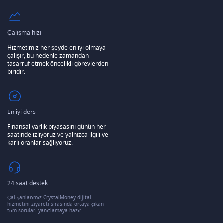
Çalışma hızı
Hizmetimiz her şeyde en iyi olmaya
çalışır, bu nedenle zamandan
tasarruf etmek öncelikli görevlerden
biridir.
En iyi ders
Finansal varlık piyasasını günün her
saatinde izliyoruz ve yalnızca ilgili ve
karlı oranlar sağlıyoruz.
24 saat destek
Çalışanlarımız CrystalMoney dijital
hizmetini ziyareti sırasında ortaya çıkan
tüm soruları yanıtlamaya hazır.