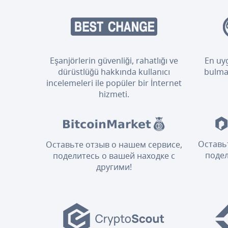
Eşanjörlerin güvenliği, rahatlığı ve
En uyg
dürüstlüğü hakkında kullanıcı
bulmak
incelemeleri ile popüler bir İnternet
hizmeti.
Оставь
Оставьте отзыв о нашем сервисе,
подел
поделитесь о вашей находке с
другими!