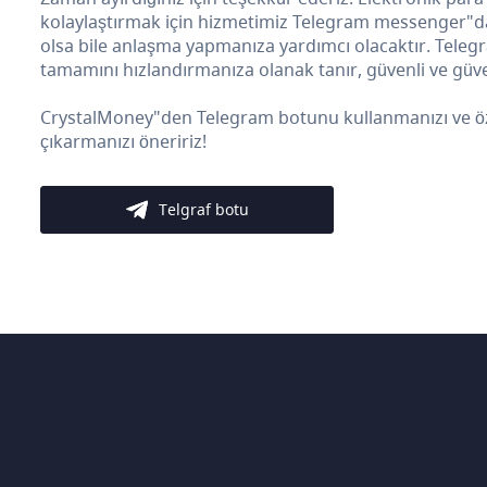
kolaylaştırmak için hizmetimiz Telegram messenger"da b
olsa bile anlaşma yapmanıza yardımcı olacaktır. Teleg
tamamını hızlandırmanıza olanak tanır, güvenli ve güven
CrystalMoney"den Telegram botunu kullanmanızı ve özelli
çıkarmanızı öneririz!
Telgraf botu