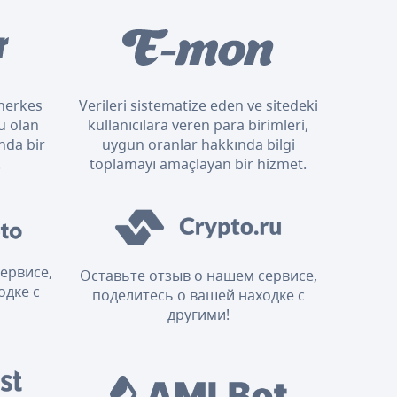
n herkes
Verileri sistematize eden ve sitedeki
u olan
kullanıcılara veren para birimleri,
nda bir
uygun oranlar hakkında bilgi
.
toplamayı amaçlayan bir hizmet.
ервисе,
Оставьте отзыв о нашем сервисе,
одке с
поделитесь о вашей находке с
другими!