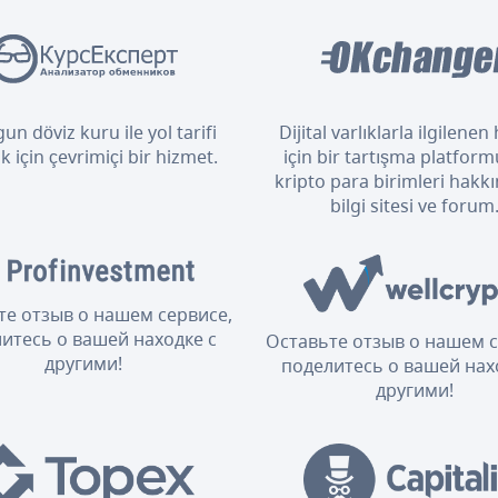
un döviz kuru ile yol tarifi
Dijital varlıklarla ilgilene
 için çevrimiçi bir hizmet.
için bir tartışma platform
kripto para birimleri hakkı
bilgi sitesi ve forum
те отзыв о нашем сервисе,
итесь о вашей находке с
Оставьте отзыв о нашем с
другими!
поделитесь о вашей нах
другими!