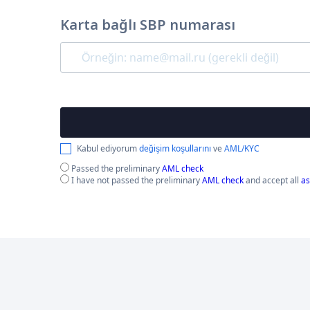
Karta bağlı SBP numarası
Kabul ediyorum
değişim koşullarını
ve
AML/KYC
Passed the preliminary
AML check
I have not passed the preliminary
AML check
and accept all
as