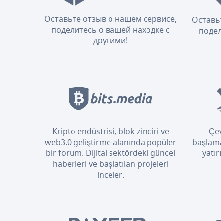
Оставьте отзыв о нашем сервисе,
Оставь
поделитесь о вашей находке с
подел
другими!
Kripto endüstrisi, blok zinciri ve
Çev
web3.0 geliştirme alanında popüler
başlama
bir forum. Dijital sektördeki güncel
yatır
haberleri ve başlatılan projeleri
inceler.