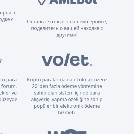
ервисе,
одке с
Оставьте отзыв о нашем сервисе,
поделитесь о вашей находке с
другими!
pto para
Kripto paralar da dahil olmak üzere
i forum.
20"den fazla ödeme yöntemine
ekler ve
sahip olan sistem içinde para
 düzeyde
alışverişi yapma özelliğine sahip
popüler bir elektronik ödeme
hizmeti.