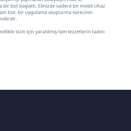
ir bot başlattı. Elinizde sadece bir mobil cihaz
ram bot, bir uygulama oluşturma sürecinin
ilirdir.
kle sizin için yaratılmış tüm lezzetlerin tadını