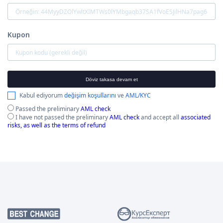
Kupon
Döviz takasa devam et
Kabul ediyorum
değişim koşullarını
ve
AML/KYC
Passed the preliminary
AML check
I have not passed the preliminary
AML check
and accept all
associated
risks, as well as the terms of refund