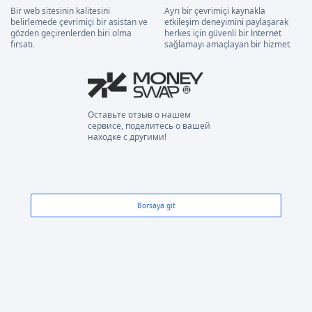
Bir web sitesinin kalitesini
Ayrı bir çevrimiçi kaynakla
belirlemede çevrimiçi bir asistan ve
etkileşim deneyimini paylaşarak
gözden geçirenlerden biri olma
herkes için güvenli bir İnternet
fırsatı.
sağlamayı amaçlayan bir hizmet.
Оставьте отзыв о нашем
сервисе, поделитесь о вашей
находке с другими!
Borsaya git