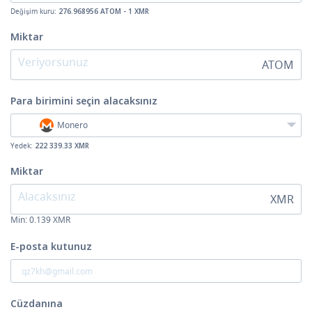
Değişim kuru:
276.968956 ATOM - 1 XMR
Miktar
ATOM
Para birimini seçin
alacaksınız
Monero
Yedek:
222 339.33 XMR
Miktar
XMR
Min:
0.139
XMR
E-posta kutunuz
Cüzdanına