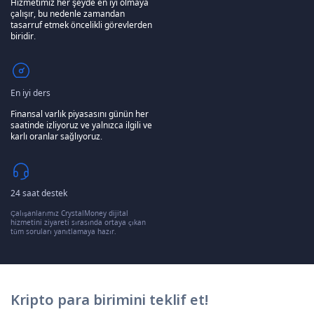
Hizmetimiz her şeyde en iyi olmaya
çalışır, bu nedenle zamandan
tasarruf etmek öncelikli görevlerden
biridir.
En iyi ders
Finansal varlık piyasasını günün her
saatinde izliyoruz ve yalnızca ilgili ve
karlı oranlar sağlıyoruz.
24 saat destek
Çalışanlarımız CrystalMoney dijital
hizmetini ziyareti sırasında ortaya çıkan
tüm soruları yanıtlamaya hazır.
Kripto para birimini teklif et!