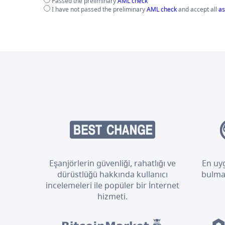
Passed the preliminary
AML check
I have not passed the preliminary
AML check
and accept all
as
Eşanjörlerin güvenliği, rahatlığı ve
En uyg
dürüstlüğü hakkında kullanıcı
bulmak
incelemeleri ile popüler bir İnternet
hizmeti.