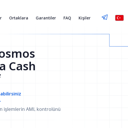
r
Ortaklara
Garantiler
FAQ
Kişiler
Cosmos
da Cash
f
abilirsiniz
.
an işlemlerin AML kontrolünü