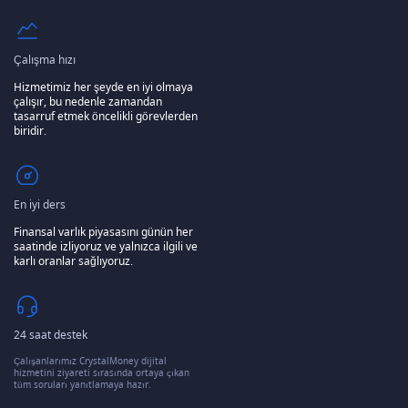
Çalışma hızı
Hizmetimiz her şeyde en iyi olmaya
çalışır, bu nedenle zamandan
tasarruf etmek öncelikli görevlerden
biridir.
En iyi ders
Finansal varlık piyasasını günün her
saatinde izliyoruz ve yalnızca ilgili ve
karlı oranlar sağlıyoruz.
24 saat destek
Çalışanlarımız CrystalMoney dijital
hizmetini ziyareti sırasında ortaya çıkan
tüm soruları yanıtlamaya hazır.