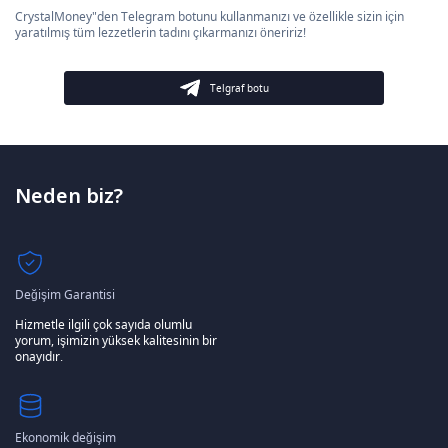
CrystalMoney"den Telegram botunu kullanmanızı ve özellikle sizin için
yaratılmış tüm lezzetlerin tadını çıkarmanızı öneririz!
Telgraf botu
Neden biz?
Değişim Garantisi
Hizmetle ilgili çok sayıda olumlu
yorum, işimizin yüksek kalitesinin bir
onayıdır.
Ekonomik değişim