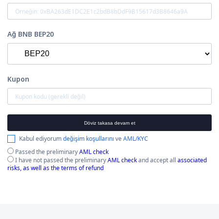
Ağ BNB BEP20
Kupon
Döviz takasa devam et
Kabul ediyorum
değişim koşullarını
ve
AML/KYC
Passed the preliminary
AML check
I have not passed the preliminary
AML check
and accept all
associated
risks, as well as the terms of refund