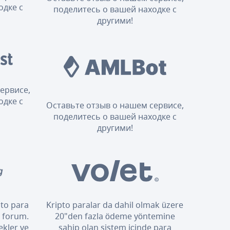
одке с
поделитесь о вашей находке с
другими!
ервисе,
одке с
Оставьте отзыв о нашем сервисе,
поделитесь о вашей находке с
другими!
pto para
Kripto paralar da dahil olmak üzere
i forum.
20"den fazla ödeme yöntemine
ekler ve
sahip olan sistem içinde para