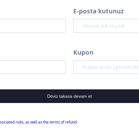
E-posta kutunuz
Kupon
Döviz takasa devam et
sociated risks, as well as the terms of refund