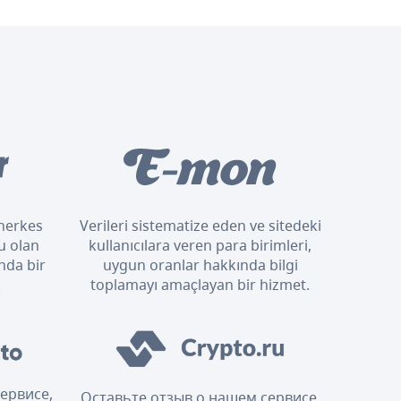
n herkes
Verileri sistematize eden ve sitedeki
u olan
kullanıcılara veren para birimleri,
nda bir
uygun oranlar hakkında bilgi
.
toplamayı amaçlayan bir hizmet.
ервисе,
Оставьте отзыв о нашем сервисе,