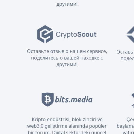
другими!
Оставьте отзыв о нашем сервисе,
Оставь
поделитесь о вашей находке с
подел
другими!
Kripto endüstrisi, blok zinciri ve
Çev
web3.0 geliştirme alanında popüler
başlama
bir forum. Dijital sektördeki güncel
yatır