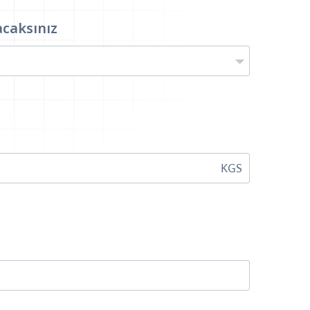
acaksınız
KGS