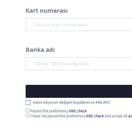
Kart numarası
Banka adı
Kabul ediyorum
değişim koşullarını
ve
AML/KYC
Passed the preliminary
AML check
I have not passed the preliminary
AML check
and accept all
as