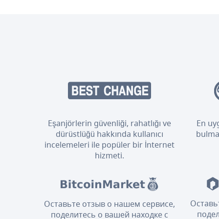
Eşanjörlerin güvenliği, rahatlığı ve
En uyg
dürüstlüğü hakkında kullanıcı
bulmak
incelemeleri ile popüler bir İnternet
hizmeti.
Оставь
Оставьте отзыв о нашем сервисе,
подел
поделитесь о вашей находке с