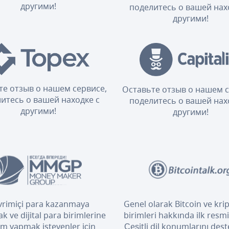
другими!
поделитесь о вашей нах
другими!
те отзыв о нашем сервисе,
Оставьте отзыв о нашем с
итесь о вашей находке с
поделитесь о вашей нах
другими!
другими!
rimiçi para kazanmaya
Genel olarak Bitcoin ve kri
k ve dijital para birimlerine
birimleri hakkında ilk resm
ım yapmak isteyenler için
Çeşitli dil konumlarını dest