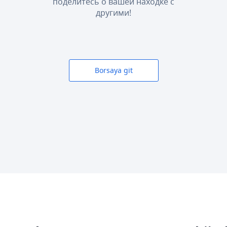
поделитесь о вашей находке с
другими!
Borsaya git