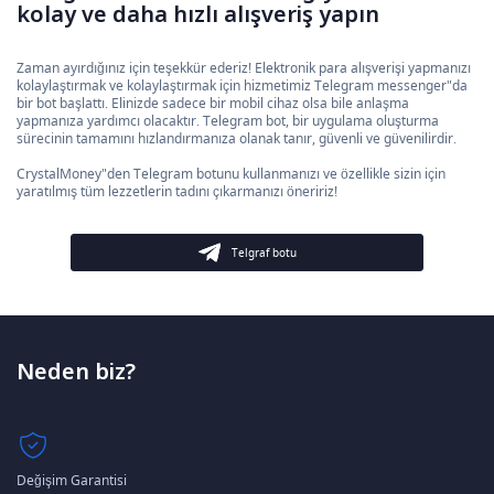
kolay ve daha hızlı alışveriş yapın
Zaman ayırdığınız için teşekkür ederiz! Elektronik para alışverişi yapmanızı
kolaylaştırmak ve kolaylaştırmak için hizmetimiz Telegram messenger"da
bir bot başlattı. Elinizde sadece bir mobil cihaz olsa bile anlaşma
yapmanıza yardımcı olacaktır. Telegram bot, bir uygulama oluşturma
sürecinin tamamını hızlandırmanıza olanak tanır, güvenli ve güvenilirdir.
CrystalMoney"den Telegram botunu kullanmanızı ve özellikle sizin için
yaratılmış tüm lezzetlerin tadını çıkarmanızı öneririz!
Telgraf botu
Neden biz?
Değişim Garantisi