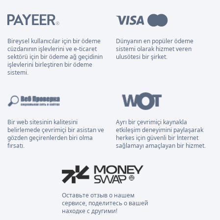
Bireysel kullanıcılar için bir ödeme
Dünyanın en popüler ödeme
cüzdanının işlevlerini ve e-ticaret
sistemi olarak hizmet veren
sektörü için bir ödeme ağ geçidinin
ulusötesi bir şirket.
işlevlerini birleştiren bir ödeme
sistemi.
Bir web sitesinin kalitesini
Ayrı bir çevrimiçi kaynakla
belirlemede çevrimiçi bir asistan ve
etkileşim deneyimini paylaşarak
gözden geçirenlerden biri olma
herkes için güvenli bir İnternet
fırsatı.
sağlamayı amaçlayan bir hizmet.
Оставьте отзыв о нашем
сервисе, поделитесь о вашей
находке с другими!