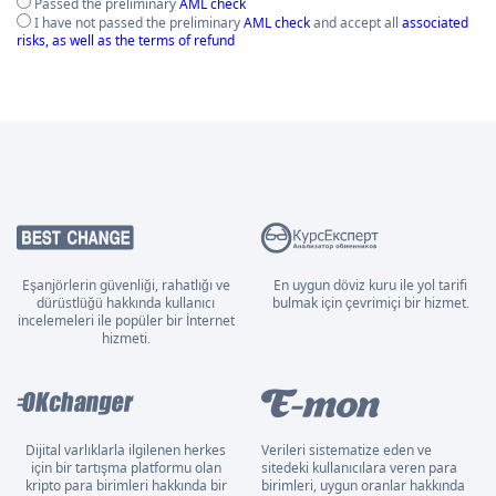
Passed the preliminary
AML check
I have not passed the preliminary
AML check
and accept all
associated
risks, as well as the terms of refund
Eşanjörlerin güvenliği, rahatlığı ve
En uygun döviz kuru ile yol tarifi
dürüstlüğü hakkında kullanıcı
bulmak için çevrimiçi bir hizmet.
incelemeleri ile popüler bir İnternet
hizmeti.
Dijital varlıklarla ilgilenen herkes
Verileri sistematize eden ve
için bir tartışma platformu olan
sitedeki kullanıcılara veren para
kripto para birimleri hakkında bir
birimleri, uygun oranlar hakkında