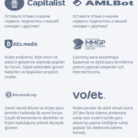
Оставьте отзыв о нашем
Оставьте отзыв о нашем
сервисе, поделитесь о вашей
сервисе, поделитесь о вашей
находке с другими!
находке с другими!
Kripto endüstrisi, blok zinciri ve
Çevrimiçi para kazanmaya
web3.0 geliştirme alanında popüler
başlamak ve dijital para birimlerine
bir forum. Dijital sektördeki güncel
yatırım yapmak isteyenler için
haberleri ve başlatılan projeleri
İnternet forumu.
inceler.
Genel olarak Bitcoin ve kripto para
Kripto paralar da dahil olmak üzere
birimleri hakkında ilk resmi forum.
20"den fazla ödeme yöntemine
Çeşitli dil konumlarını destekler ve
sahip olan sistem içinde para
kripto topluluğuna yüksek düzeyde
alışverişi yapma özelliğine sahip
güvenir.
popüler bir elektronik ödeme
hizmeti.