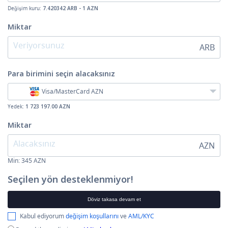
Değişim kuru:
7.420342 ARB - 1 AZN
Miktar
ARB
Para birimini seçin
alacaksınız
Visa/MasterCard AZN
Yedek:
1 723 197.00 AZN
Miktar
AZN
Min:
345
AZN
Seçilen yön desteklenmiyor!
Döviz takasa devam et
Kabul ediyorum
değişim koşullarını
ve
AML/KYC