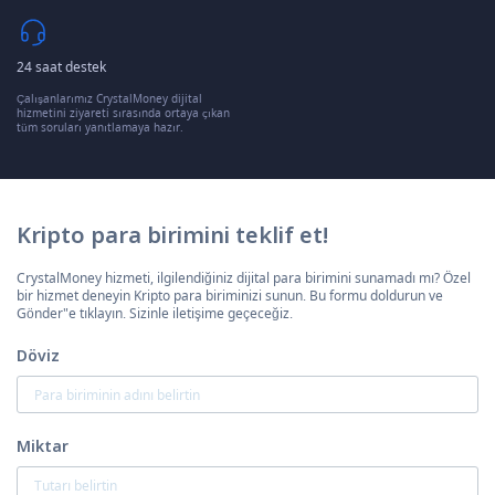
24 saat destek
Çalışanlarımız CrystalMoney dijital
hizmetini ziyareti sırasında ortaya çıkan
tüm soruları yanıtlamaya hazır.
Kripto para birimini teklif et!
CrystalMoney hizmeti, ilgilendiğiniz dijital para birimini sunamadı mı? Özel
bir hizmet deneyin Kripto para biriminizi sunun. Bu formu doldurun ve
Gönder"e tıklayın. Sizinle iletişime geçeceğiz.
Döviz
Miktar