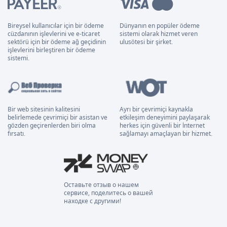
Bireysel kullanıcılar için bir ödeme
Dünyanın en popüler ödeme
cüzdanının işlevlerini ve e-ticaret
sistemi olarak hizmet veren
sektörü için bir ödeme ağ geçidinin
ulusötesi bir şirket.
işlevlerini birleştiren bir ödeme
sistemi.
Bir web sitesinin kalitesini
Ayrı bir çevrimiçi kaynakla
belirlemede çevrimiçi bir asistan ve
etkileşim deneyimini paylaşarak
gözden geçirenlerden biri olma
herkes için güvenli bir İnternet
fırsatı.
sağlamayı amaçlayan bir hizmet.
Оставьте отзыв о нашем
сервисе, поделитесь о вашей
находке с другими!