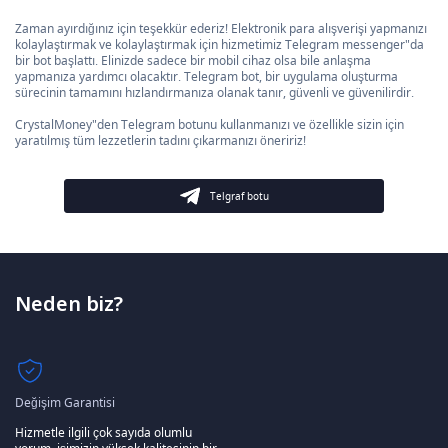
Zaman ayırdığınız için teşekkür ederiz! Elektronik para alışverişi yapmanızı
kolaylaştırmak ve kolaylaştırmak için hizmetimiz Telegram messenger"da
bir bot başlattı. Elinizde sadece bir mobil cihaz olsa bile anlaşma
yapmanıza yardımcı olacaktır. Telegram bot, bir uygulama oluşturma
sürecinin tamamını hızlandırmanıza olanak tanır, güvenli ve güvenilirdir.
CrystalMoney"den Telegram botunu kullanmanızı ve özellikle sizin için
yaratılmış tüm lezzetlerin tadını çıkarmanızı öneririz!
Telgraf botu
Neden biz?
Değişim Garantisi
Hizmetle ilgili çok sayıda olumlu