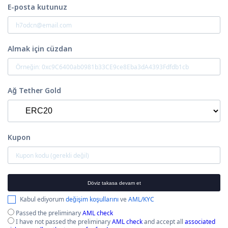
E-posta kutunuz
Almak için cüzdan
Ağ Tether Gold
Kupon
Döviz takasa devam et
Kabul ediyorum
değişim koşullarını
ve
AML/KYC
Passed the preliminary
AML check
I have not passed the preliminary
AML check
and accept all
associated