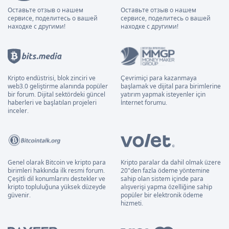
Оставьте отзыв о нашем
Оставьте отзыв о нашем
сервисе, поделитесь о вашей
сервисе, поделитесь о вашей
находке с другими!
находке с другими!
Kripto endüstrisi, blok zinciri ve
Çevrimiçi para kazanmaya
web3.0 geliştirme alanında popüler
başlamak ve dijital para birimlerine
bir forum. Dijital sektördeki güncel
yatırım yapmak isteyenler için
haberleri ve başlatılan projeleri
İnternet forumu.
inceler.
Genel olarak Bitcoin ve kripto para
Kripto paralar da dahil olmak üzere
birimleri hakkında ilk resmi forum.
20"den fazla ödeme yöntemine
Çeşitli dil konumlarını destekler ve
sahip olan sistem içinde para
kripto topluluğuna yüksek düzeyde
alışverişi yapma özelliğine sahip
güvenir.
popüler bir elektronik ödeme
hizmeti.