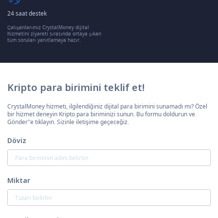
24 saat destek
Çalışanlarımız CrystalMoney dijital
hizmetini ziyareti sırasında ortaya çıkan
tüm soruları yanıtlamaya hazır.
Kripto para birimini teklif et!
CrystalMoney hizmeti, ilgilendiğiniz dijital para birimini sunamadı mı? Özel
bir hizmet deneyin Kripto para biriminizi sunun. Bu formu doldurun ve
Gönder"e tıklayın. Sizinle iletişime geçeceğiz.
Döviz
Miktar