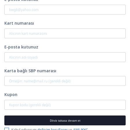
Kart numarası
E-posta kutunuz
Karta bağlı SBP numarası
Kupon
Döviz takasa devam et
Kabul ediyorum
değişim koşullarını
ve
AML/KYC