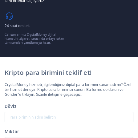
karlı oranlar sağlıyoruz.
24 saat destek
Çalışanlarımız CrystalMoney dijital
hizmetini ziyareti sırasında ortaya çıkan
tüm soruları yanıtlamaya hazır.
Kripto para birimini teklif et!
CrystalMoney hizmeti, ilgilendiğiniz dijital para birimini sunamadı mı? Özel
bir hizmet deneyin Kripto para biriminizi sunun. Bu formu doldurun ve
Gönder"e tıklayın. Sizinle iletişime geçeceğiz.
Döviz
Miktar