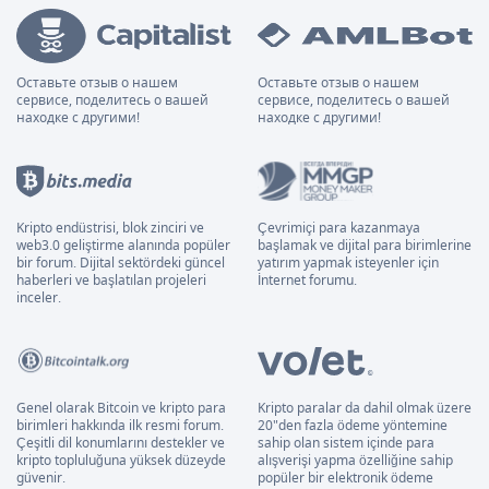
Оставьте отзыв о нашем
Оставьте отзыв о нашем
сервисе, поделитесь о вашей
сервисе, поделитесь о вашей
находке с другими!
находке с другими!
Kripto endüstrisi, blok zinciri ve
Çevrimiçi para kazanmaya
web3.0 geliştirme alanında popüler
başlamak ve dijital para birimlerine
bir forum. Dijital sektördeki güncel
yatırım yapmak isteyenler için
haberleri ve başlatılan projeleri
İnternet forumu.
inceler.
Genel olarak Bitcoin ve kripto para
Kripto paralar da dahil olmak üzere
birimleri hakkında ilk resmi forum.
20"den fazla ödeme yöntemine
Çeşitli dil konumlarını destekler ve
sahip olan sistem içinde para
kripto topluluğuna yüksek düzeyde
alışverişi yapma özelliğine sahip
güvenir.
popüler bir elektronik ödeme