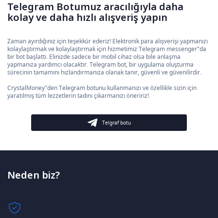
Telegram Botumuz aracılığıyla daha
kolay ve daha hızlı alışveriş yapın
Zaman ayırdığınız için teşekkür ederiz! Elektronik para alışverişi yapmanızı
kolaylaştırmak ve kolaylaştırmak için hizmetimiz Telegram messenger"da
bir bot başlattı. Elinizde sadece bir mobil cihaz olsa bile anlaşma
yapmanıza yardımcı olacaktır. Telegram bot, bir uygulama oluşturma
sürecinin tamamını hızlandırmanıza olanak tanır, güvenli ve güvenilirdir.
CrystalMoney"den Telegram botunu kullanmanızı ve özellikle sizin için
yaratılmış tüm lezzetlerin tadını çıkarmanızı öneririz!
Telgraf botu
Neden biz?