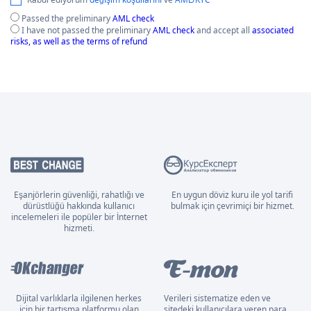
Passed the preliminary
AML check
I have not passed the preliminary
AML check
and accept all
associated
risks, as well as the terms of refund
Eşanjörlerin güvenliği, rahatlığı ve
En uygun döviz kuru ile yol tarifi
dürüstlüğü hakkında kullanıcı
bulmak için çevrimiçi bir hizmet.
incelemeleri ile popüler bir İnternet
hizmeti.
Dijital varlıklarla ilgilenen herkes
Verileri sistematize eden ve
için bir tartışma platformu olan
sitedeki kullanıcılara veren para