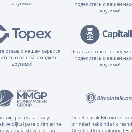
другими!
поделитесь о вашей нах
другими!
те отзыв о нашем сервисе,
Оставьте отзыв о нашем с
итесь о вашей находке с
поделитесь о вашей нах
другими!
другими!
rimiçi para kazanmaya
Genel olarak Bitcoin ve kri
k ve dijital para birimlerine
birimleri hakkında ilk resm
ım yapmak isteyenler için
Çeşitli dil konumlarını dest