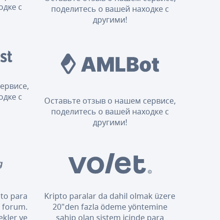
одке с
поделитесь о вашей находке с
другими!
ервисе,
одке с
Оставьте отзыв о нашем сервисе,
поделитесь о вашей находке с
другими!
pto para
Kripto paralar da dahil olmak üzere
i forum.
20"den fazla ödeme yöntemine
ekler ve
sahip olan sistem içinde para