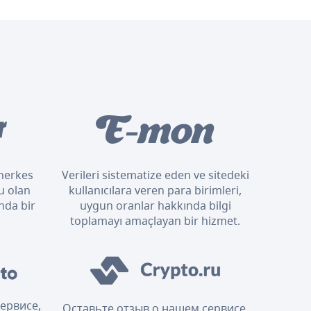
n herkes
Verileri sistematize eden ve sitedeki
u olan
kullanıcılara veren para birimleri,
nda bir
uygun oranlar hakkında bilgi
.
toplamayı amaçlayan bir hizmet.
ервисе,
Оставьте отзыв о нашем сервисе,