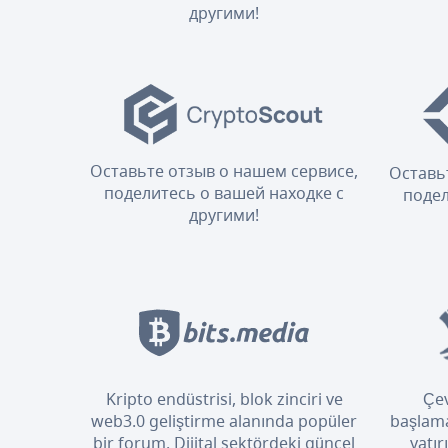
другими!
Оставьте отзыв о нашем сервисе,
Оставь
поделитесь о вашей находке с
подел
другими!
Kripto endüstrisi, blok zinciri ve
Çev
web3.0 geliştirme alanında popüler
başlama
bir forum. Dijital sektördeki güncel
yatır