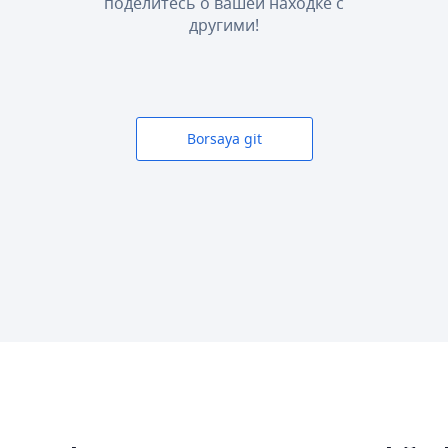
поделитесь о вашей находке с
другими!
Borsaya git