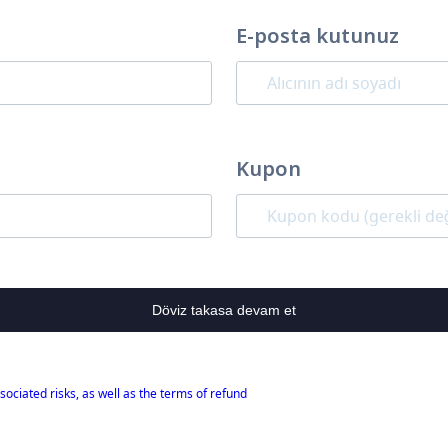
E-posta kutunuz
Kupon
Döviz takasa devam et
sociated risks, as well as the terms of refund