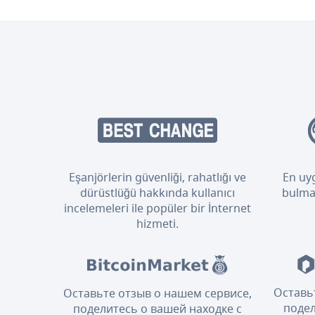
Eşanjörlerin güvenliği, rahatlığı ve
En uyg
dürüstlüğü hakkında kullanıcı
bulmak
incelemeleri ile popüler bir İnternet
hizmeti.
Оставь
Оставьте отзыв о нашем сервисе,
подел
поделитесь о вашей находке с