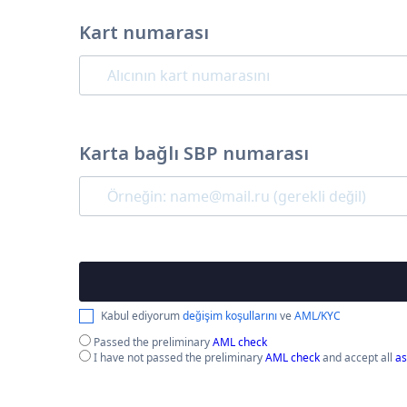
Kart numarası
Karta bağlı SBP numarası
Kabul ediyorum
değişim koşullarını
ve
AML/KYC
Passed the preliminary
AML check
I have not passed the preliminary
AML check
and accept all
as