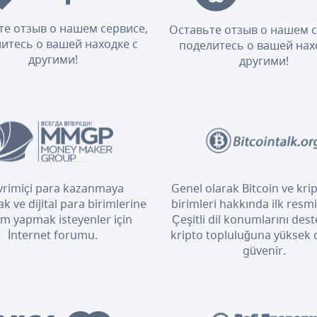
те отзыв о нашем сервисе,
Оставьте отзыв о нашем с
итесь о вашей находке с
поделитесь о вашей нах
другими!
другими!
rimiçi para kazanmaya
Genel olarak Bitcoin ve kri
k ve dijital para birimlerine
birimleri hakkında ilk resm
ım yapmak isteyenler için
Çeşitli dil konumlarını dest
İnternet forumu.
kripto topluluğuna yüksek
güvenir.