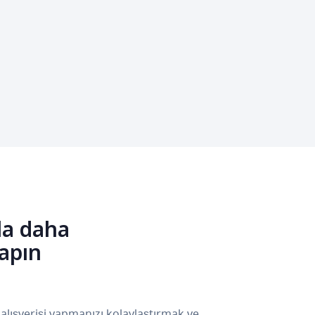
la daha
yapın
 alışverişi yapmanızı kolaylaştırmak ve