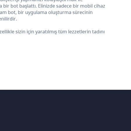
ir bot başlattı. Elinizde sadece bir mobil cihaz
ram bot, bir uygulama oluşturma sürecinin
ilirdir.
kle sizin için yaratılmış tüm lezzetlerin tadını