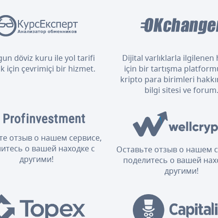
un döviz kuru ile yol tarifi
Dijital varlıklarla ilgilene
 için çevrimiçi bir hizmet.
için bir tartışma platform
kripto para birimleri hakkı
bilgi sitesi ve forum
те отзыв о нашем сервисе,
итесь о вашей находке с
Оставьте отзыв о нашем с
другими!
поделитесь о вашей нах
другими!