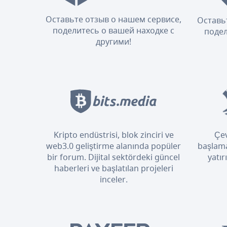
Оставьте отзыв о нашем сервисе,
Оставь
поделитесь о вашей находке с
подел
другими!
Kripto endüstrisi, blok zinciri ve
Çev
web3.0 geliştirme alanında popüler
başlama
bir forum. Dijital sektördeki güncel
yatır
haberleri ve başlatılan projeleri
inceler.