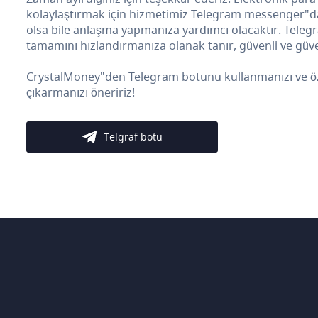
kolaylaştırmak için hizmetimiz Telegram messenger"da b
olsa bile anlaşma yapmanıza yardımcı olacaktır. Teleg
tamamını hızlandırmanıza olanak tanır, güvenli ve güven
CrystalMoney"den Telegram botunu kullanmanızı ve özelli
çıkarmanızı öneririz!
Telgraf botu