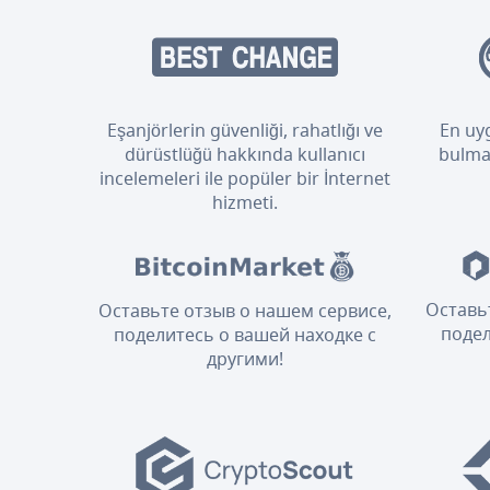
Eşanjörlerin güvenliği, rahatlığı ve
En uyg
dürüstlüğü hakkında kullanıcı
bulmak
incelemeleri ile popüler bir İnternet
hizmeti.
Оставь
Оставьте отзыв о нашем сервисе,
подел
поделитесь о вашей находке с
другими!