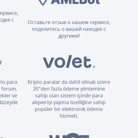
ервисе,
одке с
Оставьте отзыв о нашем сервисе,
поделитесь о вашей находке с
другими!
pto para
Kripto paralar da dahil olmak üzere
i forum.
20"den fazla ödeme yöntemine
ekler ve
sahip olan sistem içinde para
 düzeyde
alışverişi yapma özelliğine sahip
popüler bir elektronik ödeme
hizmeti.