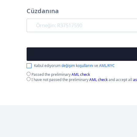
Cüzdanına
Kabul ediyorum
değişim koşullarını
ve
AML/KYC
Passed the preliminary
AML check
I have not passed the preliminary
AML check
and accept all
as