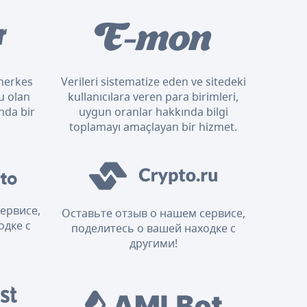
n herkes
Verileri sistematize eden ve sitedeki
u olan
kullanıcılara veren para birimleri,
nda bir
uygun oranlar hakkında bilgi
.
toplamayı amaçlayan bir hizmet.
ервисе,
Оставьте отзыв о нашем сервисе,
одке с
поделитесь о вашей находке с
другими!