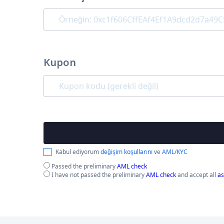
Kupon
Kabul ediyorum
değişim koşullarını
ve
AML/KYC
Passed the preliminary
AML check
I have not passed the preliminary
AML check
and accept all
as