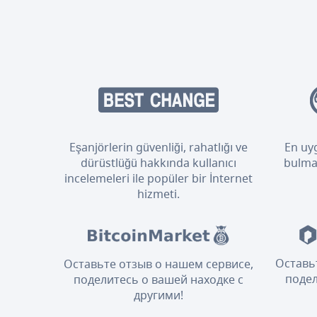
Eşanjörlerin güvenliği, rahatlığı ve
En uyg
dürüstlüğü hakkında kullanıcı
bulmak
incelemeleri ile popüler bir İnternet
hizmeti.
Оставь
Оставьте отзыв о нашем сервисе,
подел
поделитесь о вашей находке с
другими!