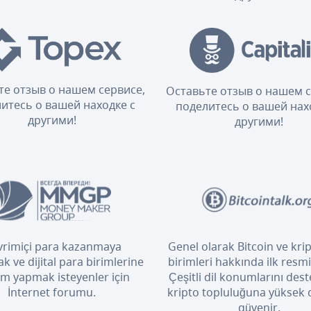
те отзыв о нашем сервисе,
Оставьте отзыв о нашем с
итесь о вашей находке с
поделитесь о вашей нах
другими!
другими!
rimiçi para kazanmaya
Genel olarak Bitcoin ve kri
k ve dijital para birimlerine
birimleri hakkında ilk resm
ım yapmak isteyenler için
Çeşitli dil konumlarını dest
İnternet forumu.
kripto topluluğuna yüksek
güvenir.