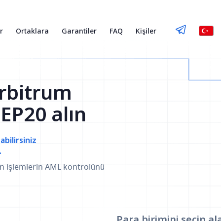
r
Ortaklara
Garantiler
FAQ
Kişiler
rbitrum
EP20 alın
abilirsiniz
.
an işlemlerin AML kontrolünü
Para birimini seçin
al