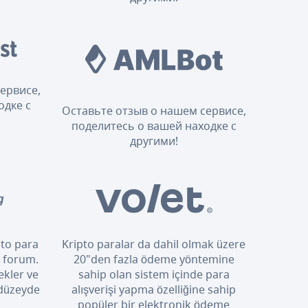
ервисе,
одке с
Оставьте отзыв о нашем сервисе,
поделитесь о вашей находке с
другими!
pto para
Kripto paralar da dahil olmak üzere
i forum.
20"den fazla ödeme yöntemine
ekler ve
sahip olan sistem içinde para
 düzeyde
alışverişi yapma özelliğine sahip
popüler bir elektronik ödeme