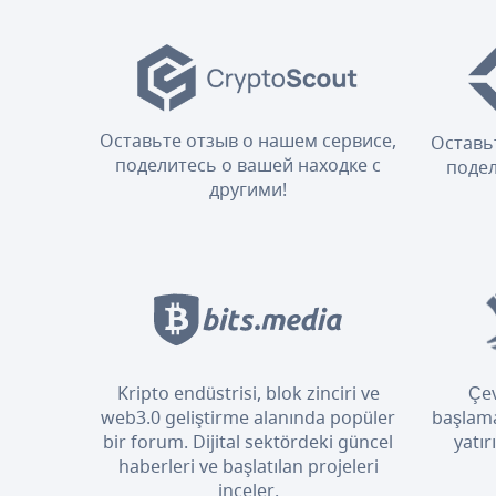
Оставьте отзыв о нашем сервисе,
Оставь
поделитесь о вашей находке с
подел
другими!
Kripto endüstrisi, blok zinciri ve
Çev
web3.0 geliştirme alanında popüler
başlama
bir forum. Dijital sektördeki güncel
yatır
haberleri ve başlatılan projeleri
inceler.