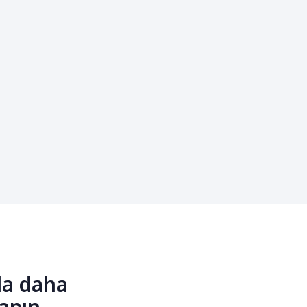
la daha
yapın