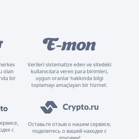
n herkes
Verileri sistematize eden ve sitedeki
u olan
kullanıcılara veren para birimleri,
nda bir
uygun oranlar hakkında bilgi
.
toplamayı amaçlayan bir hizmet.
ервисе,
Оставьте отзыв о нашем сервисе,
одке с
поделитесь о вашей находке с
другими!