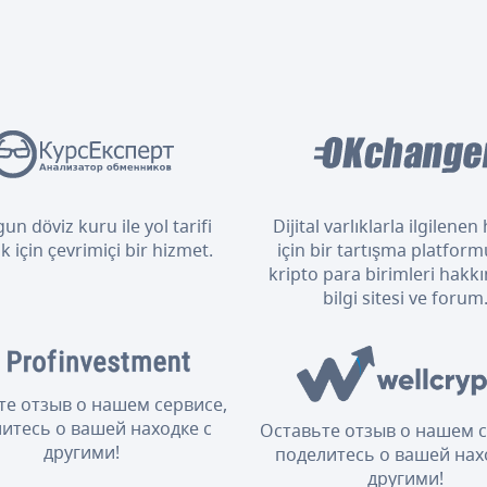
un döviz kuru ile yol tarifi
Dijital varlıklarla ilgilene
 için çevrimiçi bir hizmet.
için bir tartışma platform
kripto para birimleri hakkı
bilgi sitesi ve forum
те отзыв о нашем сервисе,
итесь о вашей находке с
Оставьте отзыв о нашем с
другими!
поделитесь о вашей нах
другими!