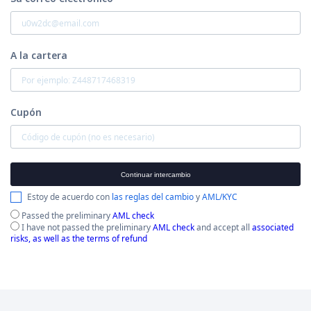
A la cartera
Cupón
Continuar intercambio
Estoy de acuerdo con
las reglas del cambio
y
AML/KYC
Passed the preliminary
AML check
I have not passed the preliminary
AML check
and accept all
associated
risks, as well as the terms of refund