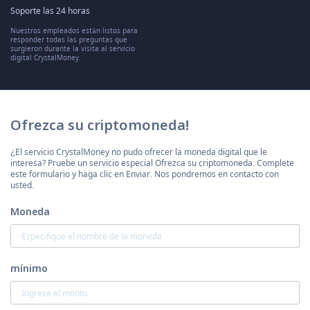
Soporte las 24 horas
Nuestros empleados están listos para
responder todas las preguntas que
surgieron durante la visita al servicio
digital CrystalMoney.
Ofrezca su criptomoneda!
¿El servicio CrystalMoney no pudo ofrecer la moneda digital que le
interesa? Pruebe un servicio especial Ofrezca su criptomoneda. Complete
este formulario y haga clic en Enviar. Nos pondremos en contacto con
usted.
Moneda
mínimo